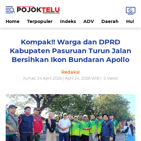
Home
Terpopuler
Indeks
ADV
Daerah
Hukri
Kompak!! Warga dan DPRD
Kabupaten Pasuruan Turun Jalan
Bersihkan Ikon Bundaran Apollo
Redaksi
Jumat, 24 April 2026 | April 24, 2026 WIB |
0
Views