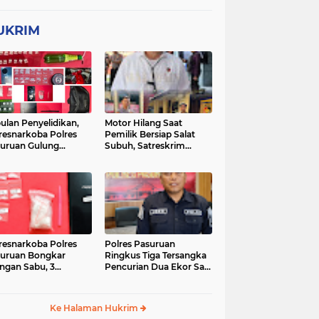
UKRIM
ulan Penyelidikan,
Motor Hilang Saat
resnarkoba Polres
Pemilik Bersiap Salat
uruan Gulung
Subuh, Satreskrim
ingan Narkoba di 3
Polres Pasuruan Kota
asi
Berhasil Bekuk Pelaku
resnarkoba Polres
Polres Pasuruan
uruan Bongkar
Ringkus Tiga Tersangka
ingan Sabu, 3
Pencurian Dua Ekor Sapi
gedar Ditangkap
di Tutur
Ke Halaman Hukrim