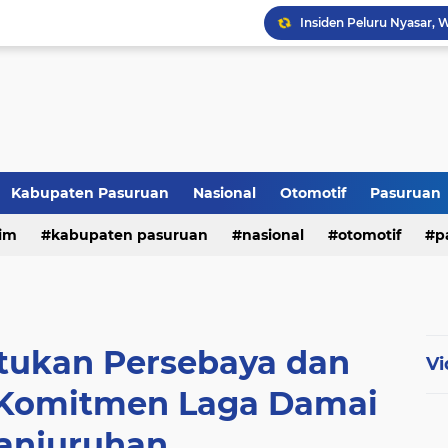
Kabupaten Pasuruan
Nasional
Otomotif
Pasuruan
im
kabupaten pasuruan
nasional
otomotif
p
tni - polri
tni-polri
atukan Persebaya dan
Vi
 Komitmen Laga Damai
Kanjuruhan