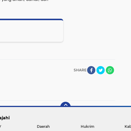
SHARE
ajahi
V
Daerah
Hukrim
Kab