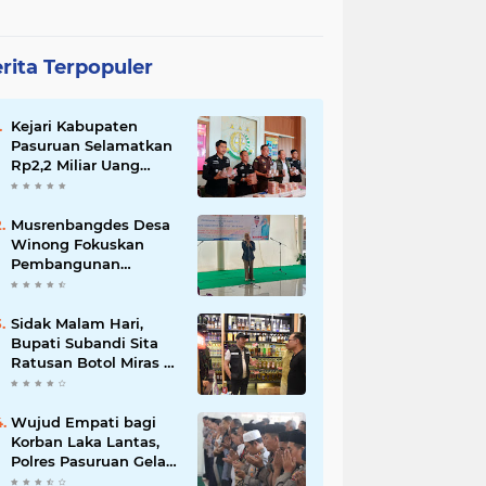
rita Terpopuler
Kejari Kabupaten
Pasuruan Selamatkan
Rp2,2 Miliar Uang
Negara dari Korupsi
Dana PKBM
Musrenbangdes Desa
Winong Fokuskan
Pembangunan
Berbasis Potensi Lokal,
DPRD Optimistis
Meski Dihantam
Sidak Malam Hari,
Efisiensi Anggaran
Bupati Subandi Sita
Ratusan Botol Miras di
Kawasan Perumahan
Sidoarjo
Wujud Empati bagi
Korban Laka Lantas,
Polres Pasuruan Gelar
Salat Ghaib dan Doa