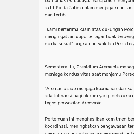
Dari pihak Persebaya, manajemen menyamp
aktif Polda Jatim dalam menjaga keberla
dan tertib.
“Kami berterima kasih atas dukungan Pold
mengingatkan suporter agar tidak terpeng
media sosial,” ungkap perwakilan Persebay
Sementara itu, Presidium Aremania mene
menjaga kondusivitas saat menjamu Perse
“Aremania siap menjaga keamanan dan ken
ada toleransi bagi oknum yang melakukan
tegas perwakilan Aremania.
Pertemuan ini menghasilkan komitmen b
koordinasi, meningkatkan pengawasan terh
mendorong terciptanya budaya sepak bola