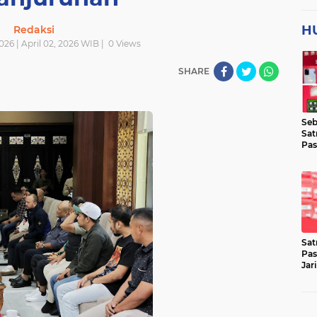
H
Redaksi
026 | April 02, 2026 WIB |
0
Views
SHARE
Seb
Sat
Pas
Jar
Lok
Sat
Pas
Jar
Pen