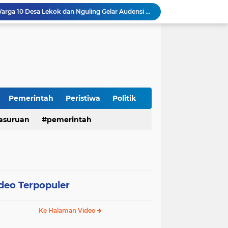
Insiden Peluru Nyasar, Warga 10 Desa Lekok dan Nguling Gelar Audensi dengan Bupati Pasuruan
Harganas ke-33 Bupati Pasuruan dan Ketua TP PKK Terima Penghargaan Nasional Bidang Kependudukan
ITS Hibahkan Mesin Pirolisis ke Desa Randupitu Pasuruan, Ubah Sampah Plastik Jadi BBM
Apresiasi UMKM Teh Kumis Kucing, Wabup Mimik Dorong Desa Wonokupang Jadi Percontohan Desa Herbal
LPA dan GM FKPPI Pasuruan Kawal Ketat Kasasi Sengketa Hak Asuh Anak di MA
Sambut HUT RI ke-81, Polres Pasuruan Kota Gelar Program SIM C Gratis "AGUS-TUS SAE"
Sidoarjo Berbenah, Sekda Fenny Apridawati Ajak Seluruh OPD Tingkatkan Akuntabilitas Publik
Wakil Bupati Sidoarjo Serahkan Kartu BPJS Ketenagakerjaan untuk Puluhan Ribu Pekerja Rentan
Pemerintah
Peristiwa
Politik
Terjaring Razia Forkopimda, Tiga Penjual Miras Ilegal di Sidoarjo Divonis Bersalah
asuruan
pemerintah
Polres Mojokerto Imbau Masyarakat Tidak Gunakan Sepeda Listrik di Jalan Raya
deo Terpopuler
Ke Halaman Video