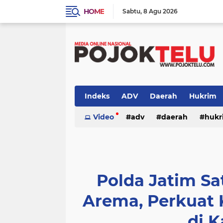
HOME
Sabtu
8 Agu 2026
Indeks
ADV
Daerah
Hukrim
Sidoarjo
Video
TNI - POLRI
adv
daerah
TNI-POLRI
hukr
peristiwa
politik
sidoarjo
Polda Jatim S
Arema, Perkuat
di 