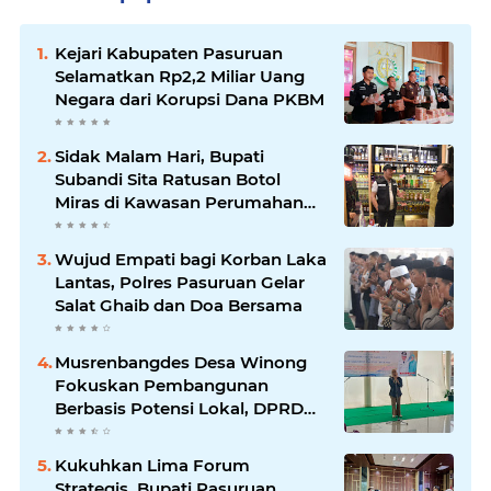
Kejari Kabupaten Pasuruan
Selamatkan Rp2,2 Miliar Uang
Negara dari Korupsi Dana PKBM
Sidak Malam Hari, Bupati
Subandi Sita Ratusan Botol
Miras di Kawasan Perumahan
Sidoarjo
Wujud Empati bagi Korban Laka
Lantas, Polres Pasuruan Gelar
Salat Ghaib dan Doa Bersama
Musrenbangdes Desa Winong
Fokuskan Pembangunan
Berbasis Potensi Lokal, DPRD
Optimistis Meski Dihantam
Efisiensi Anggaran
Kukuhkan Lima Forum
Strategis, Bupati Pasuruan