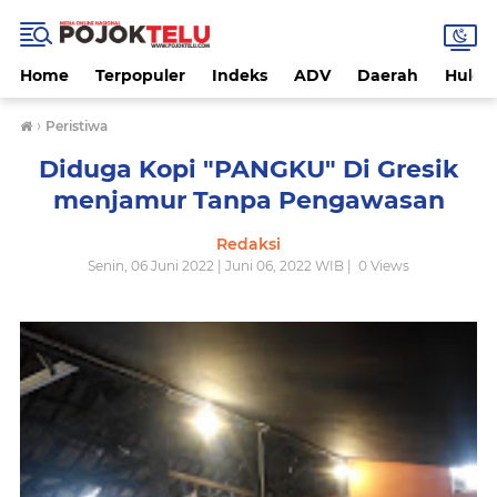
Home
Terpopuler
Indeks
ADV
Daerah
Hukri
›
Peristiwa
Diduga Kopi "PANGKU" Di Gresik
menjamur Tanpa Pengawasan
Redaksi
Senin, 06 Juni 2022 | Juni 06, 2022 WIB |
0
Views