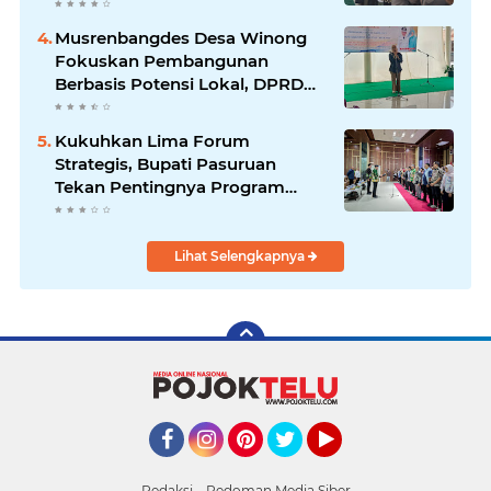
Musrenbangdes Desa Winong
Fokuskan Pembangunan
Berbasis Potensi Lokal, DPRD
Optimistis Meski Dihantam
Efisiensi Anggaran
Kukuhkan Lima Forum
Strategis, Bupati Pasuruan
Tekan Pentingnya Program
Nyata untuk Rakyat
Lihat Selengkapnya
Facebook
Instagram
Pinterest
Twitter
YouTube
Redaksi
Pedoman Media Siber