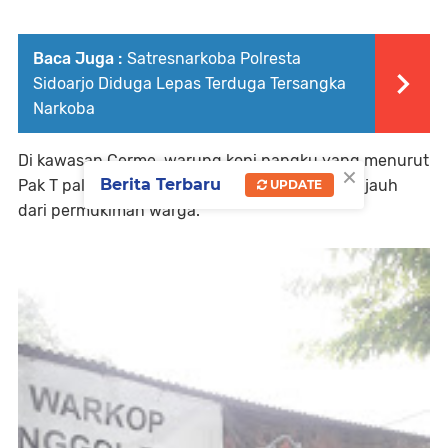
Baca Juga :
Satresnarkoba Polresta
Sidoarjo Diduga Lepas Terduga Tersangka
Narkoba
Di kawasan Cerme, warung kopi pangku yang menurut
×
Berita Terbaru
Pak T paling ramai dikunjungi itu berada tidak jauh
UPDATE
dari permukiman warga.