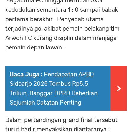
Megatama FC hingga merubah Skor
kedudukan sementara 1 : 0 sampai babak
pertama berakhir . Penyebab utama
terjadinya gol akibat pemain belakang tim
Arwon FC kurang disiplin dalam menjaga
pemain depan lawan .
Baca Juga :
Pendapatan APBD
Sidoarjo 2025 Tembus Rp5,5
Triliun, Banggar DPRD Beberkan
Sejumlah Catatan Penting
Dalam pertandingan grand final tersebut
turut hadir menyaksikan diantaranya :