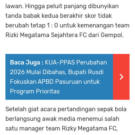
lawan. Hingga peluit panjang dibunyikan
tanda babak kedua berakhir skor tidak
berubah tetap 1 : 0 untuk kemenangan team
Rizki Megatama Sejahtera FC dari Gempol.
Baca Juga :
KUA-PPAS Perubahan
2026 Mulai Dibahas, Bupati Rusdi
Fokuskan APBD Pasuruan untuk
Program Prioritas
Setelah giat acara pertandingan sepak bola
berlangsung awak media menemui salah
satu manager team Rizky Megatama FC,