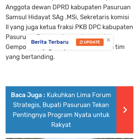
Anggota dewan DPRD kabupaten Pasuruan
Samsul Hidayat SAg .MSi, Sekretaris komisi
II yang juga ketua fraksi PKB DPC kabupaten
Pasuruan, Forcompincam kecamatan
×
Berita Terbaru
UPDATE
Gempol, dan juga suporter dari kedua tim
yang bertanding.
Baca Juga :
Kukuhkan Lima Forum
Strategis, Bupati Pasuruan Tekan
Pentingnya Program Nyata untuk
Rakyat