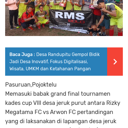
Baca Juga :
Desa Randupitu Gempol Bidik
Jadi Desa Inovatif, Fokus Digitalisasi,
Wisata, UMKM dan Ketahanan Pangan
Pasuruan,Pojoktelu
Memasuki babak grand final tournamen
kades cup VIII desa jeruk purut antara Rizky
Megatama FC vs Arwon FC pertandingan
yang di laksanakan di lapangan desa jeruk