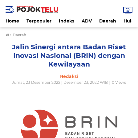
Home
Terpopuler
Indeks
ADV
Daerah
Hukri
›
Daerah
Jalin Sinergi antara Badan Riset
Inovasi Nasional (BRIN) dengan
Kewilayaan
Redaksi
Jumat, 23 Desember 2022 | Desember 23, 2022 WIB |
0
Views