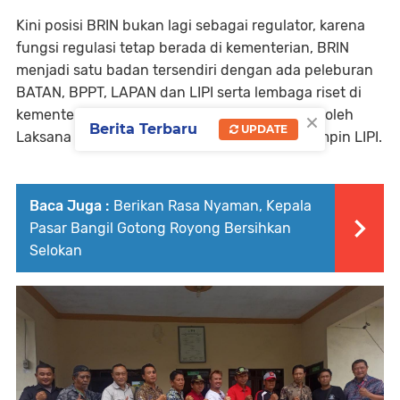
Kini posisi BRIN bukan lagi sebagai regulator, karena
fungsi regulasi tetap berada di kementerian, BRIN
menjadi satu badan tersendiri dengan ada peleburan
BATAN, BPPT, LAPAN dan LIPI serta lembaga riset di
×
kementerian dan lembaga. Kini BRIN dipimpin oleh
Berita Terbaru
UPDATE
Laksana Tri Handoko yang sebelumnya memimpin LIPI.
Baca Juga :
Berikan Rasa Nyaman, Kepala
Pasar Bangil Gotong Royong Bersihkan
Selokan