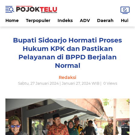
Home
Terpopuler
Indeks
ADV
Daerah
Hukri
Bupati Sidoarjo Hormati Proses
Hukum KPK dan Pastikan
Pelayanan di BPPD Berjalan
Normal
Redaksi
Sabtu, 27 Januari 2024 | Januari 27, 2024 WIB |
0
Views