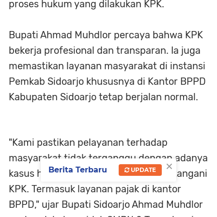
proses hukum yang dilakukan KPK.
Bupati Ahmad Muhdlor percaya bahwa KPK
bekerja profesional dan transparan. Ia juga
memastikan layanan masyarakat di instansi
Pemkab Sidoarjo khususnya di Kantor BPPD
Kabupaten Sidoarjo tetap berjalan normal.
"Kami pastikan pelayanan terhadap
masyarakat tidak terganggu dengan adanya
×
Berita Terbaru
UPDATE
kasus hukum yang saat ini sedang ditangani
KPK. Termasuk layanan pajak di kantor
BPPD," ujar Bupati Sidoarjo Ahmad Muhdlor