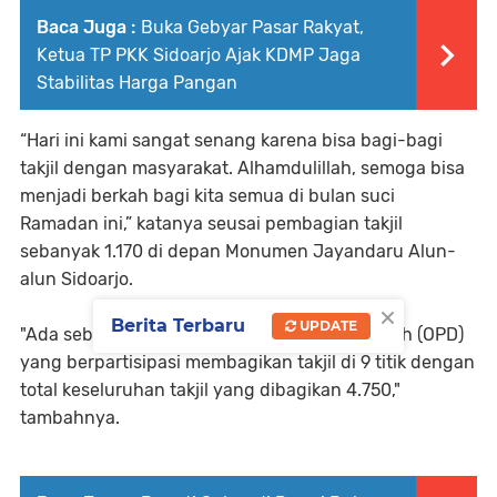
Baca Juga :
Buka Gebyar Pasar Rakyat,
Ketua TP PKK Sidoarjo Ajak KDMP Jaga
Stabilitas Harga Pangan
“Hari ini kami sangat senang karena bisa bagi-bagi
takjil dengan masyarakat. Alhamdulillah, semoga bisa
menjadi berkah bagi kita semua di bulan suci
Ramadan ini,” katanya seusai pembagian takjil
sebanyak 1.170 di depan Monumen Jayandaru Alun-
alun Sidoarjo.
×
Berita Terbaru
UPDATE
"Ada sebanyak 14 Organisasi Perangkat Daerah (OPD)
yang berpartisipasi membagikan takjil di 9 titik dengan
total keseluruhan takjil yang dibagikan 4.750,"
tambahnya.