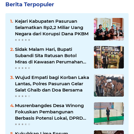
Berita Terpopuler
Kejari Kabupaten Pasuruan
Selamatkan Rp2,2 Miliar Uang
Negara dari Korupsi Dana PKBM
Sidak Malam Hari, Bupati
Subandi Sita Ratusan Botol
Miras di Kawasan Perumahan
Sidoarjo
Wujud Empati bagi Korban Laka
Lantas, Polres Pasuruan Gelar
Salat Ghaib dan Doa Bersama
Musrenbangdes Desa Winong
Fokuskan Pembangunan
Berbasis Potensi Lokal, DPRD
Optimistis Meski Dihantam
Efisiensi Anggaran
Kukuhkan Lima Forum