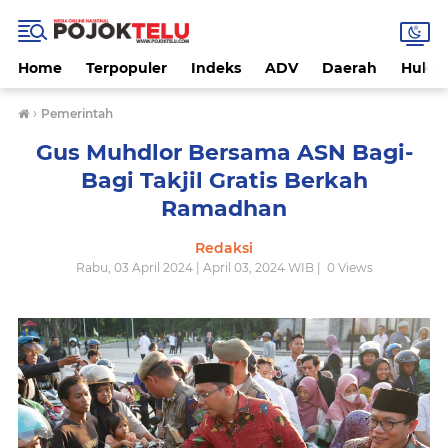
Home
Terpopuler
Indeks
ADV
Daerah
Hukri
›
Pemerintah
Gus Muhdlor Bersama ASN Bagi-
Bagi Takjil Gratis Berkah
Ramadhan
Redaksi
Rabu, 03 April 2024 | April 03, 2024 WIB |
0
Views