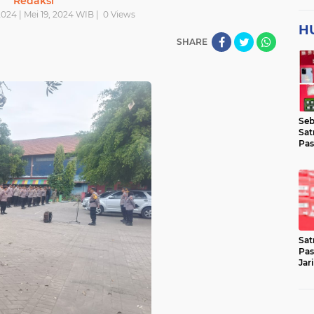
Redaksi
024 | Mei 19, 2024 WIB |
0
Views
H
SHARE
Seb
Sat
Pas
Jar
Lok
Sat
Pas
Jar
Pen