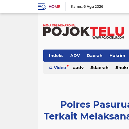
HOME
Kamis
6 Agu 2026
Indeks
ADV
Daerah
Hukrim
Sidoarjo
Video
TNI - POLRI
adv
daerah
TNI-POLRI
hukr
peristiwa
politik
sidoarjo
Polres Pasuru
Terkait Melaksa