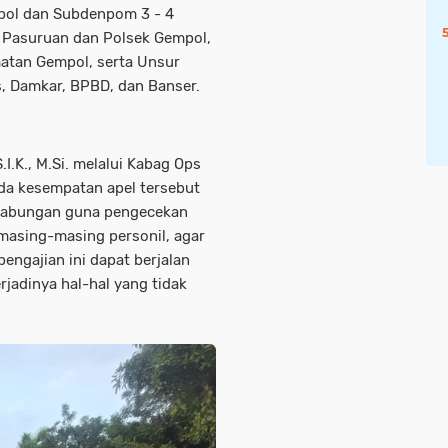
empol dan Subdenpom 3 - 4
es Pasuruan dan Polsek Gempol,
atan Gempol, serta Unsur
s, Damkar, BPBD, dan Banser.
.K., M.Si. melalui Kabag Ops
da kesempatan apel tersebut
 gabungan guna pengecekan
masing-masing personil, agar
ngajian ini dapat berjalan
rjadinya hal-hal yang tidak