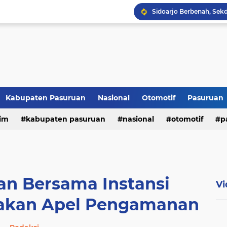
Kabupaten Pasuruan
Nasional
Otomotif
Pasuruan
im
kabupaten pasuruan
nasional
otomotif
p
tni - polri
tni-polri
an Bersama Instansi
Vi
nakan Apel Pengamanan