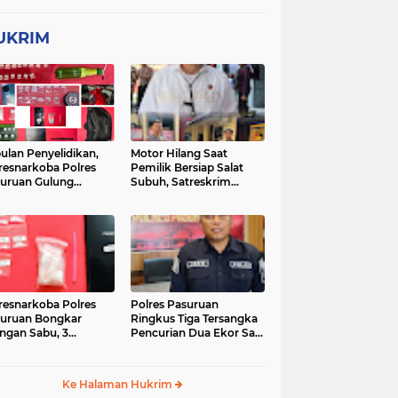
UKRIM
ulan Penyelidikan,
Motor Hilang Saat
resnarkoba Polres
Pemilik Bersiap Salat
uruan Gulung
Subuh, Satreskrim
ingan Narkoba di 3
Polres Pasuruan Kota
asi
Berhasil Bekuk Pelaku
resnarkoba Polres
Polres Pasuruan
uruan Bongkar
Ringkus Tiga Tersangka
ingan Sabu, 3
Pencurian Dua Ekor Sapi
gedar Ditangkap
di Tutur
Ke Halaman Hukrim