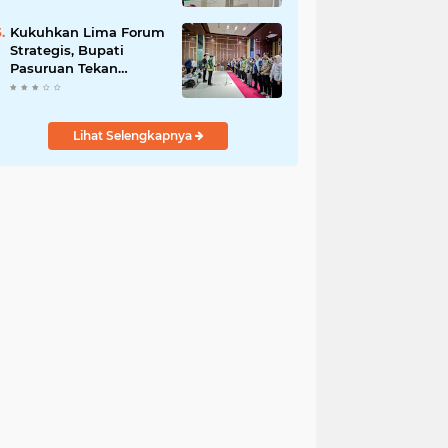
DPRD Optimistis
Meski Dihantam
Kukuhkan Lima Forum
Efisiensi Anggaran
Strategis, Bupati
Pasuruan Tekan
Pentingnya Program
Nyata untuk Rakyat
Lihat Selengkapnya