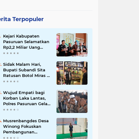
rita Terpopuler
Kejari Kabupaten
Pasuruan Selamatkan
Rp2,2 Miliar Uang
Negara dari Korupsi
Dana PKBM
Sidak Malam Hari,
Bupati Subandi Sita
Ratusan Botol Miras di
Kawasan Perumahan
Sidoarjo
Wujud Empati bagi
Korban Laka Lantas,
Polres Pasuruan Gelar
Salat Ghaib dan Doa
Bersama
Musrenbangdes Desa
Winong Fokuskan
Pembangunan
Berbasis Potensi Lokal,