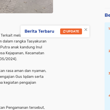
Be
×
Berita Terbaru
UPDATE
i Terkait melaksanakan Apel
m dalam rangka Tasyakuran
 Putra anak kandung Inul
esa Kejapanan, Kecamatan
/05/2024).
kan rasa aman dan nyaman,
engajian Gus Iqdam serta
a kegiatan pengajian
atan Pengamanan tersebut,