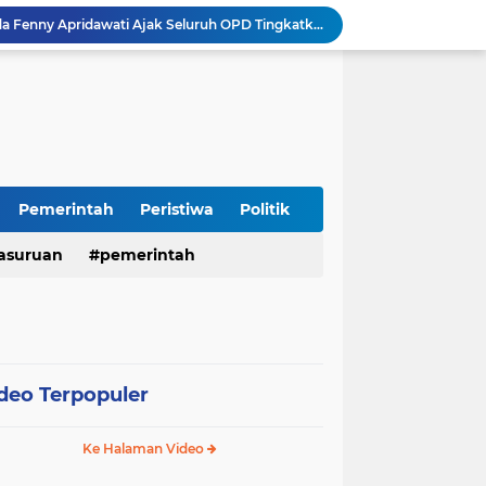
Sidoarjo Berbenah, Sekda Fenny Apridawati Ajak Seluruh OPD Tingkatkan Akuntabilitas Publik
Wakil Bupati Sidoarjo Serahkan Kartu BPJS Ketenagakerjaan untuk Puluhan Ribu Pekerja Rentan
Terjaring Razia Forkopimda, Tiga Penjual Miras Ilegal di Sidoarjo Divonis Bersalah
Polres Mojokerto Imbau Masyarakat Tidak Gunakan Sepeda Listrik di Jalan Raya
Insiden Peluru Nyasar, Warga 10 Desa Lekok dan Nguling Gelar Audensi dengan Bupati Pasuruan
Harganas ke-33 Bupati Pasuruan dan Ketua TP PKK Terima Penghargaan Nasional Bidang Kependudukan
ITS Hibahkan Mesin Pirolisis ke Desa Randupitu Pasuruan, Ubah Sampah Plastik Jadi BBM
Apresiasi UMKM Teh Kumis Kucing, Wabup Mimik Dorong Desa Wonokupang Jadi Percontohan Desa Herbal
Pemerintah
Peristiwa
Politik
Perkuat Sinergi Keumatan, Pemkab Sidoarjo dan PDM Bahas Akselerasi Program Publik
asuruan
pemerintah
Sambut HUT RI ke-81, Polres Pasuruan Kota Gelar Program SIM C Gratis "AGUS-TUS SAE"
deo Terpopuler
Ke Halaman Video