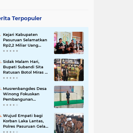
rita Terpopuler
Kejari Kabupaten
Pasuruan Selamatkan
Rp2,2 Miliar Uang
Negara dari Korupsi
Dana PKBM
Sidak Malam Hari,
Bupati Subandi Sita
Ratusan Botol Miras di
Kawasan Perumahan
Sidoarjo
Musrenbangdes Desa
Winong Fokuskan
Pembangunan
Berbasis Potensi Lokal,
DPRD Optimistis
Meski Dihantam
Wujud Empati bagi
Efisiensi Anggaran
Korban Laka Lantas,
Polres Pasuruan Gelar
Salat Ghaib dan Doa