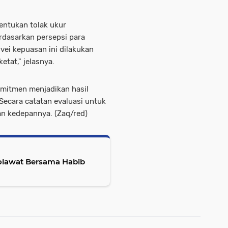
entukan tolak ukur
rdasarkan persepsi para
vei kepuasan ini dilakukan
tat," jelasnya.
omitmen menjadikan hasil
Secara catatan evaluasi untuk
an kedepannya. (Zaq/red)
holawat Bersama Habib