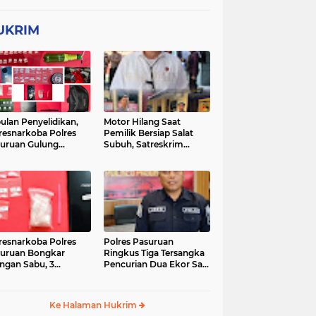
UKRIM
ulan Penyelidikan,
Motor Hilang Saat
resnarkoba Polres
Pemilik Bersiap Salat
uruan Gulung
Subuh, Satreskrim
ingan Narkoba di 3
Polres Pasuruan Kota
asi
Berhasil Bekuk Pelaku
resnarkoba Polres
Polres Pasuruan
uruan Bongkar
Ringkus Tiga Tersangka
ingan Sabu, 3
Pencurian Dua Ekor Sapi
gedar Ditangkap
di Tutur
Ke Halaman Hukrim