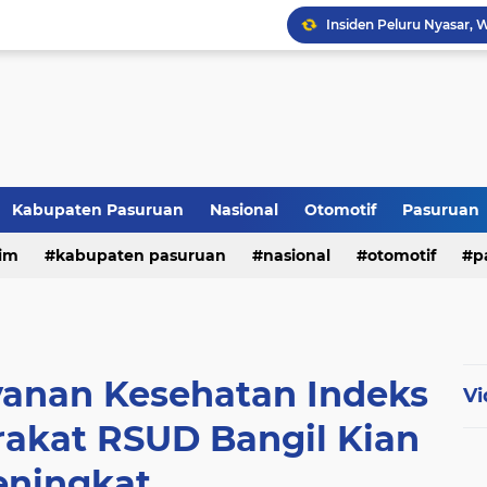
Kabupaten Pasuruan
Nasional
Otomotif
Pasuruan
im
kabupaten pasuruan
nasional
otomotif
p
tni - polri
tni-polri
yanan Kesehatan Indeks
Vi
akat RSUD Bangil Kian
ningkat