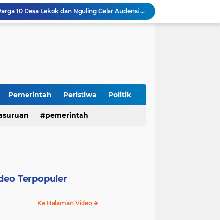
Insiden Peluru Nyasar, Warga 10 Desa Lekok dan Nguling Gelar Audensi dengan Bupati Pasuruan
Harganas ke-33 Bupati Pasuruan dan Ketua TP PKK Terima Penghargaan Nasional Bidang Kependudukan
ITS Hibahkan Mesin Pirolisis ke Desa Randupitu Pasuruan, Ubah Sampah Plastik Jadi BBM
Apresiasi UMKM Teh Kumis Kucing, Wabup Mimik Dorong Desa Wonokupang Jadi Percontohan Desa Herbal
LPA dan GM FKPPI Pasuruan Kawal Ketat Kasasi Sengketa Hak Asuh Anak di MA
Sambut HUT RI ke-81, Polres Pasuruan Kota Gelar Program SIM C Gratis "AGUS-TUS SAE"
Sidoarjo Berbenah, Sekda Fenny Apridawati Ajak Seluruh OPD Tingkatkan Akuntabilitas Publik
Wakil Bupati Sidoarjo Serahkan Kartu BPJS Ketenagakerjaan untuk Puluhan Ribu Pekerja Rentan
Pemerintah
Peristiwa
Politik
Terjaring Razia Forkopimda, Tiga Penjual Miras Ilegal di Sidoarjo Divonis Bersalah
asuruan
pemerintah
Polres Mojokerto Imbau Masyarakat Tidak Gunakan Sepeda Listrik di Jalan Raya
deo Terpopuler
Ke Halaman Video