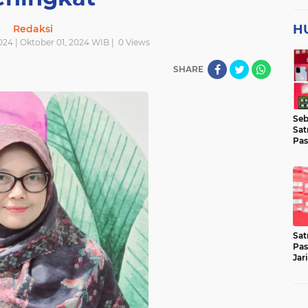
H
Redaksi
024 | Oktober 01, 2024 WIB |
0
Views
SHARE
Seb
Sat
Pas
Jar
Lok
Sat
Pas
Jar
Pen