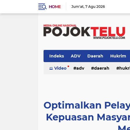
HOME
Jum'at
7 Agu 2026
Indeks
ADV
Daerah
Hukrim
Sidoarjo
Video
TNI - POLRI
adv
daerah
TNI-POLRI
hukr
peristiwa
politik
sidoarjo
Optimalkan Pela
Kepuasan Masyar
Me