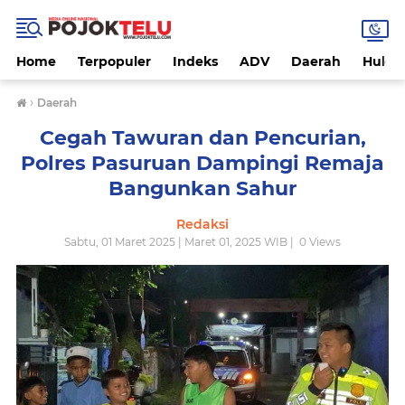
Home
Terpopuler
Indeks
ADV
Daerah
Hukri
›
Daerah
Cegah Tawuran dan Pencurian,
Polres Pasuruan Dampingi Remaja
Bangunkan Sahur
Redaksi
Sabtu, 01 Maret 2025 | Maret 01, 2025 WIB |
0
Views