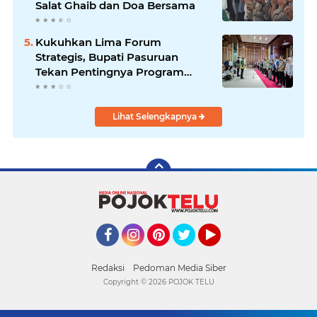
Salat Ghaib dan Doa Bersama
Kukuhkan Lima Forum
Strategis, Bupati Pasuruan
Tekan Pentingnya Program
Nyata untuk Rakyat
Lihat Selengkapnya
Facebook
Instagram
Pinterest
Twitter
YouTube
Redaksi
Pedoman Media Siber
Copyright ©
2026 POJOK TELU