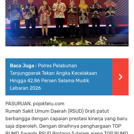
Baca Juga :
Polres Pelabuhan
Tanjungperak Tekan Angka Kecelakaan
Hingga 42,86 Persen Selama Mudik
Lebaran 2026
PASURUAN, pojoktelu.com
Rumah Sakit Umum Daerah (RSUD) Grati patut
berbangga dengan capaian prestasi kinerja yang baru
saja diperoleh. Dengan diraihnya penghargaan TOP
BUMD Awards RSUD Bintang 5 dalam ajang TOP BUMD