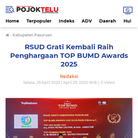
Home
Terpopuler
Indeks
ADV
Daerah
Hukri
›
Kabupaten Pasuruan
RSUD Grati Kembali Raih
Penghargaan TOP BUMD Awards
2025
Redaksi
Selasa, 29 April 2025 | April 29, 2025 WIB |
0
Views