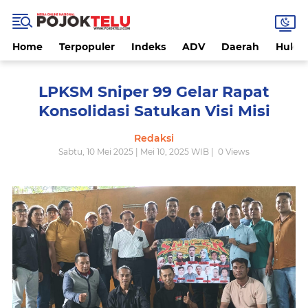
Home
Terpopuler
Indeks
ADV
Daerah
Hukri
LPKSM Sniper 99 Gelar Rapat
Konsolidasi Satukan Visi Misi
Redaksi
Sabtu, 10 Mei 2025 | Mei 10, 2025 WIB |
0
Views