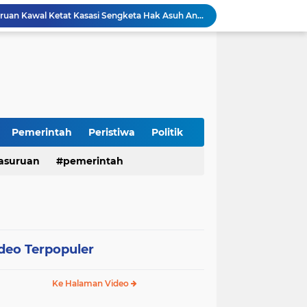
Sambut HUT RI ke-81, Polres Pasuruan Kota Gelar Program SIM C Gratis "AGUS-TUS SAE"
Sidoarjo Berbenah, Sekda Fenny Apridawati Ajak Seluruh OPD Tingkatkan Akuntabilitas Publik
Wakil Bupati Sidoarjo Serahkan Kartu BPJS Ketenagakerjaan untuk Puluhan Ribu Pekerja Rentan
Terjaring Razia Forkopimda, Tiga Penjual Miras Ilegal di Sidoarjo Divonis Bersalah
Polres Mojokerto Imbau Masyarakat Tidak Gunakan Sepeda Listrik di Jalan Raya
Insiden Peluru Nyasar, Warga 10 Desa Lekok dan Nguling Gelar Audensi dengan Bupati Pasuruan
Harganas ke-33 Bupati Pasuruan dan Ketua TP PKK Terima Penghargaan Nasional Bidang Kependudukan
Polres Pasuruan Pastikan Kasus Laka Lantas Gempol 2017 Telah Inkracht dan Selesai Prosedur
Pemerintah
Peristiwa
Politik
Warga Watuprapat Nguling Bernapas Lega, Jalan Poros Kabupaten Mulai Dipaving Setelah Belasan Tahun Rusak
asuruan
pemerintah
LPA dan GM FKPPI Pasuruan Kawal Ketat Kasasi Sengketa Hak Asuh Anak di MA
deo Terpopuler
Ke Halaman Video