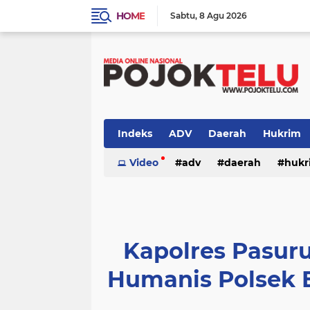
HOME
Sabtu
8 Agu 2026
Indeks
ADV
Daerah
Hukrim
Sidoarjo
Video
TNI - POLRI
adv
daerah
TNI-POLRI
hukr
peristiwa
politik
sidoarjo
Kapolres Pasur
Humanis Polsek 