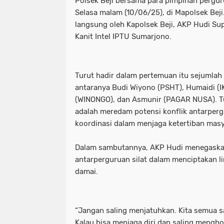
Polsek Beji bersama para pimpinan perguru
Selasa malam (10/06/25), di Mapolsek Beji
langsung oleh Kapolsek Beji, AKP Hudi Sup
Kanit Intel IPTU Sumarjono.
Turut hadir dalam pertemuan itu sejumlah 
antaranya Budi Wiyono (PSHT), Humaidi (I
(WINONGO), dan Asmunir (PAGAR NUSA). Tu
adalah meredam potensi konflik antarper
koordinasi dalam menjaga ketertiban masy
Dalam sambutannya, AKP Hudi menegaskan
antarperguruan silat dalam menciptakan 
damai.
“Jangan saling menjatuhkan. Kita semua s
Kalau bisa menjaga diri dan saling mengh