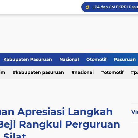
Kabupaten Pasuruan
Nasional
Otomotif
Pasuruan
im
kabupaten pasuruan
nasional
otomotif
p
tni - polri
tni-polri
uan Apresiasi Langkah
Vi
Beji Rangkul Perguruan
Silat