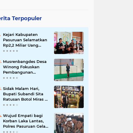
rita Terpopuler
Kejari Kabupaten
Pasuruan Selamatkan
Rp2,2 Miliar Uang
Negara dari Korupsi
Dana PKBM
Musrenbangdes Desa
Winong Fokuskan
Pembangunan
Berbasis Potensi Lokal,
DPRD Optimistis
Meski Dihantam
Sidak Malam Hari,
Efisiensi Anggaran
Bupati Subandi Sita
Ratusan Botol Miras di
Kawasan Perumahan
Sidoarjo
Wujud Empati bagi
Korban Laka Lantas,
Polres Pasuruan Gelar
Salat Ghaib dan Doa