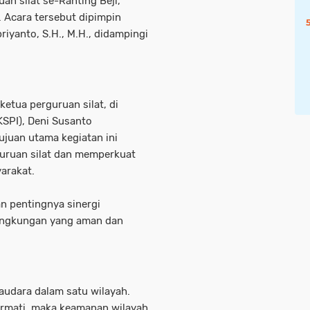
an silat se-Ranting Beji,
. Acara tersebut dipimpin
riyanto, S.H., M.H., didampingi
ketua perguruan silat, di
KSPI), Deni Susanto
juan utama kegiatan ini
guruan silat dan memperkuat
arakat.
 pentingnya sinergi
lingkungan yang aman dan
audara dalam satu wilayah.
ormati, maka keamanan wilayah