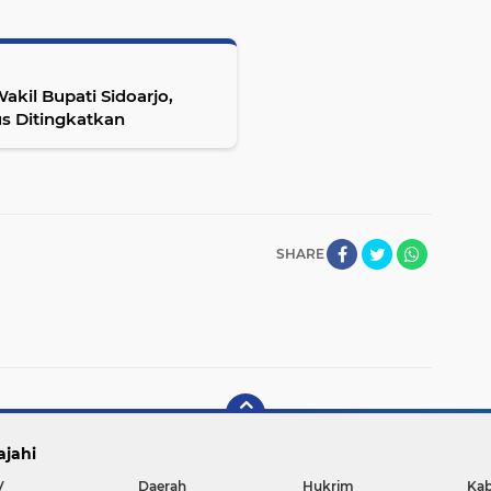
akil Bupati Sidoarjo,
us Ditingkatkan
SHARE
ajahi
V
Daerah
Hukrim
Kab