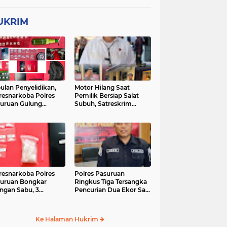
UKRIM
ulan Penyelidikan,
Motor Hilang Saat
resnarkoba Polres
Pemilik Bersiap Salat
uruan Gulung
Subuh, Satreskrim
ingan Narkoba di 3
Polres Pasuruan Kota
asi
Berhasil Bekuk Pelaku
resnarkoba Polres
Polres Pasuruan
uruan Bongkar
Ringkus Tiga Tersangka
ingan Sabu, 3
Pencurian Dua Ekor Sapi
gedar Ditangkap
di Tutur
Ke Halaman Hukrim