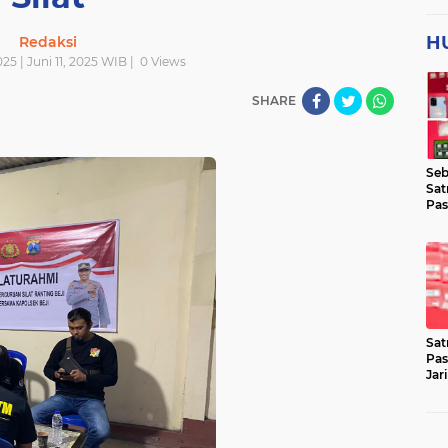
H
Redaksi
025 | Juni 11, 2025 WIB |
0
Views
SHARE
Seb
Sat
Pas
Jar
Lok
Sat
Pas
Jar
Pen