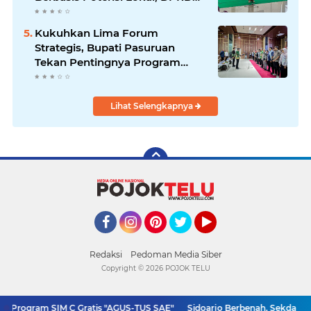
Optimistis Meski Dihantam
Efisiensi Anggaran
Kukuhkan Lima Forum
Strategis, Bupati Pasuruan
Tekan Pentingnya Program
Nyata untuk Rakyat
Lihat Selengkapnya
Facebook
Instagram
Pinterest
Twitter
YouTube
Redaksi
Pedoman Media Siber
Copyright ©
2026 POJOK TELU
r Program SIM C Gratis "AGUS-TUS SAE"
Sidoarjo Berbenah, Sekda Fenn