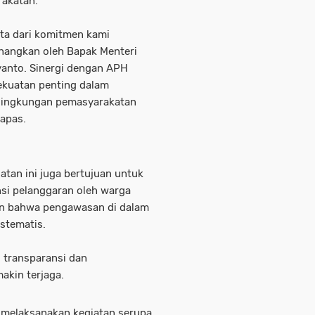
rakatan.
ata dari komitmen kami
anangkan oleh Bapak Menteri
yanto. Sinergi dengan APH
ekuatan penting dalam
 lingkungan pemasyarakatan
apas.
iatan ini juga bertujuan untuk
si pelanggaran oleh warga
an bahwa pengawasan di dalam
stematis.
 transparansi dan
akin terjaga.
 melaksanakan kegiatan serupa