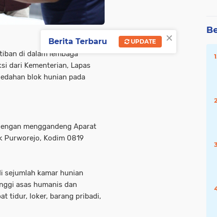
Be
×
Berita Terbaru
UPDATE
tiban di dalam lembaga
si dari Kementerian, Lapas
ledahan blok hunian pada
u dengan menggandeng Aparat
ek Purworejo, Kodim 0819
i sejumlah kamar hunian
inggi asas humanis dan
 tidur, loker, barang pribadi,