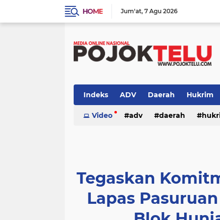
HOME
Jum'at
7 Agu 2026
Indeks
ADV
Daerah
Hukrim
Sidoarjo
Video
TNI - POLRI
adv
daerah
TNI-POLRI
hukr
peristiwa
politik
sidoarjo
Tegaskan Komitme
Lapas Pasuruan
Blok Huni