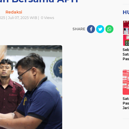
H
Redaksi
025 | Juli 07, 2025 WIB |
0
Views
SHARE
Seb
Sat
Pas
Jar
Lok
Sat
Pas
Jar
Pen