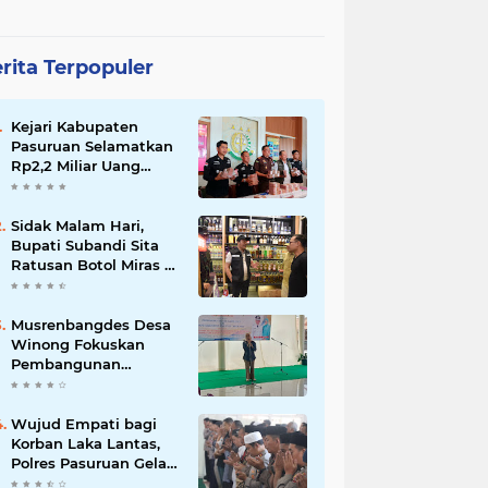
rita Terpopuler
Kejari Kabupaten
Pasuruan Selamatkan
Rp2,2 Miliar Uang
Negara dari Korupsi
Dana PKBM
Sidak Malam Hari,
Bupati Subandi Sita
Ratusan Botol Miras di
Kawasan Perumahan
Sidoarjo
Musrenbangdes Desa
Winong Fokuskan
Pembangunan
Berbasis Potensi Lokal,
DPRD Optimistis
Meski Dihantam
Wujud Empati bagi
Efisiensi Anggaran
Korban Laka Lantas,
Polres Pasuruan Gelar
Salat Ghaib dan Doa