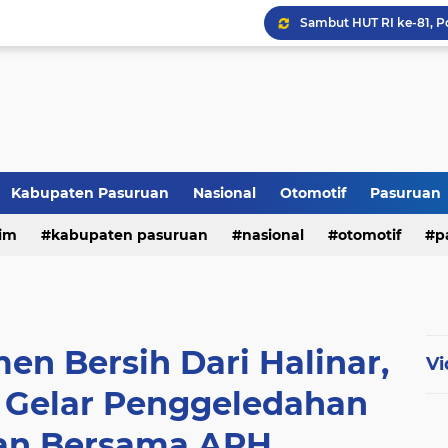
Kabupaten Pasuruan
Nasional
Otomotif
Pasuruan
im
kabupaten pasuruan
nasional
otomotif
p
tni - polri
tni-polri
n Bersih Dari Halinar,
Vi
 Gelar Penggeledahan
an Bersama APH