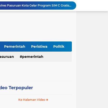
Sambut HUT RI ke-81, Polres Pasuruan Kota Gelar Program SIM C Gratis "AGUS-TUS SAE"
Sidoarjo Berbenah, Sekda Fenny Apridawati Ajak Seluruh OPD Tingkatkan Akuntabilitas Publik
Wakil Bupati Sidoarjo Serahkan Kartu BPJS Ketenagakerjaan untuk Puluhan Ribu Pekerja Rentan
Terjaring Razia Forkopimda, Tiga Penjual Miras Ilegal di Sidoarjo Divonis Bersalah
Polres Mojokerto Imbau Masyarakat Tidak Gunakan Sepeda Listrik di Jalan Raya
Insiden Peluru Nyasar, Warga 10 Desa Lekok dan Nguling Gelar Audensi dengan Bupati Pasuruan
Harganas ke-33 Bupati Pasuruan dan Ketua TP PKK Terima Penghargaan Nasional Bidang Kependudukan
ITS Hibahkan Mesin Pirolisis ke Desa Randupitu Pasuruan, Ubah Sampah Plastik Jadi BBM
Pemerintah
Peristiwa
Politik
Apresiasi UMKM Teh Kumis Kucing, Wabup Mimik Dorong Desa Wonokupang Jadi Percontohan Desa Herbal
asuruan
pemerintah
LPA dan GM FKPPI Pasuruan Kawal Ketat Kasasi Sengketa Hak Asuh Anak di MA
deo Terpopuler
Ke Halaman Video