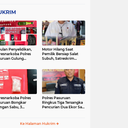
UKRIM
ulan Penyelidikan,
Motor Hilang Saat
resnarkoba Polres
Pemilik Bersiap Salat
uruan Gulung
Subuh, Satreskrim
ingan Narkoba di 3
Polres Pasuruan Kota
asi
Berhasil Bekuk Pelaku
resnarkoba Polres
Polres Pasuruan
uruan Bongkar
Ringkus Tiga Tersangka
ingan Sabu, 3
Pencurian Dua Ekor Sapi
gedar Ditangkap
di Tutur
Ke Halaman Hukrim