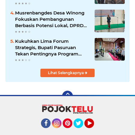
Musrenbangdes Desa Winong
Fokuskan Pembangunan
Berbasis Potensi Lokal, DPRD
Optimistis Meski Dihantam
Efisiensi Anggaran
Kukuhkan Lima Forum
Strategis, Bupati Pasuruan
Tekan Pentingnya Program
Nyata untuk Rakyat
Lihat Selengkapnya
Facebook
Instagram
Pinterest
Twitter
YouTube