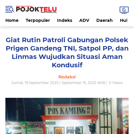
Home
Terpopuler
Indeks
ADV
Daerah
Hukri
Giat Rutin Patroli Gabungan Polsek
Prigen Gandeng TNI, Satpol PP, dan
Linmas Wujudkan Situasi Aman
Kondusif
Redaksi
Jumat, 19 September 2025 | September 19, 2025 WIB |
0
Views