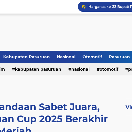
Kabupaten Pasuruan
Nasional
Otomotif
Pasuruan
im
kabupaten pasuruan
nasional
otomotif
p
tni - polri
tni-polri
andaan Sabet Juara,
Vi
uan Cup 2025 Berakhir
Meriah