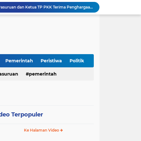
Harganas ke-33 Bupati Pasuruan dan Ketua TP PKK Terima Penghargaan Nasional Bidang Kependudukan
ITS Hibahkan Mesin Pirolisis ke Desa Randupitu Pasuruan, Ubah Sampah Plastik Jadi BBM
Apresiasi UMKM Teh Kumis Kucing, Wabup Mimik Dorong Desa Wonokupang Jadi Percontohan Desa Herbal
Perkuat Sinergi Keumatan, Pemkab Sidoarjo dan PDM Bahas Akselerasi Program Publik
Sambut HUT RI ke-81, Polres Pasuruan Kota Gelar Program SIM C Gratis "AGUS-TUS SAE"
Sidoarjo Berbenah, Sekda Fenny Apridawati Ajak Seluruh OPD Tingkatkan Akuntabilitas Publik
Wakil Bupati Sidoarjo Serahkan Kartu BPJS Ketenagakerjaan untuk Puluhan Ribu Pekerja Rentan
Terjaring Razia Forkopimda, Tiga Penjual Miras Ilegal di Sidoarjo Divonis Bersalah
Pemerintah
Peristiwa
Politik
Polres Mojokerto Imbau Masyarakat Tidak Gunakan Sepeda Listrik di Jalan Raya
Insiden Peluru Nyasar, Warga 10 Desa Lekok dan Nguling Gelar Audensi dengan Bupati Pasuruan
asuruan
pemerintah
deo Terpopuler
Ke Halaman Video