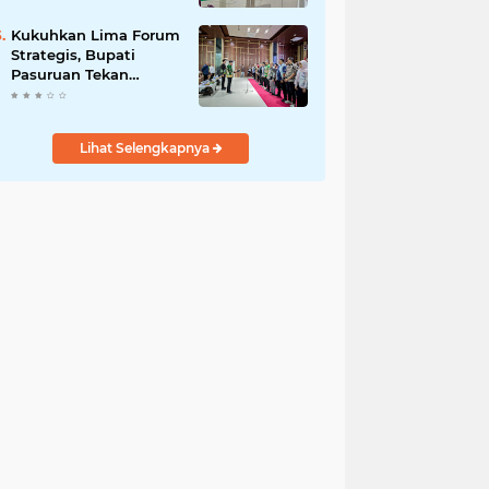
DPRD Optimistis
Meski Dihantam
Kukuhkan Lima Forum
Efisiensi Anggaran
Strategis, Bupati
Pasuruan Tekan
Pentingnya Program
Nyata untuk Rakyat
Lihat Selengkapnya