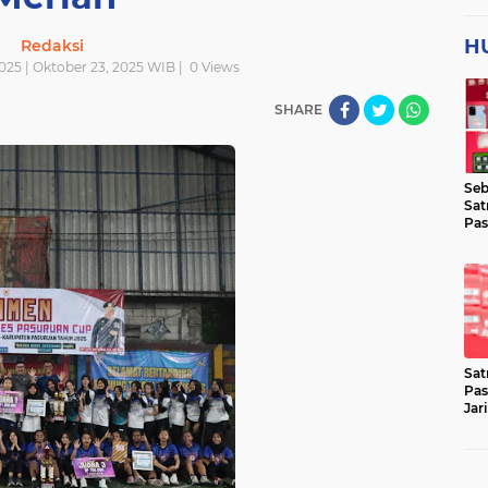
H
Redaksi
025 | Oktober 23, 2025 WIB |
0
Views
SHARE
Seb
Sat
Pas
Jar
Lok
Sat
Pas
Jar
Pen