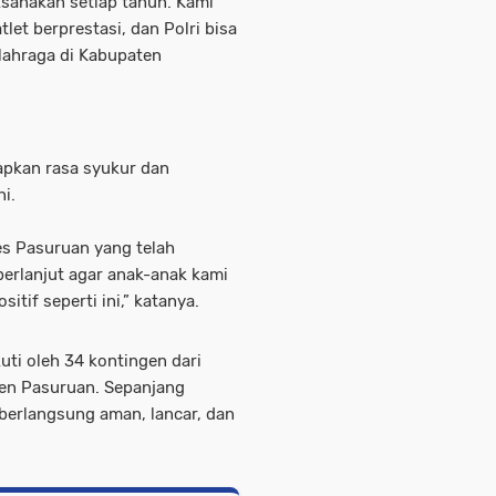
aksanakan setiap tahun. Kami
tlet berprestasi, dan Polri bisa
lahraga di Kabupaten
apkan rasa syukur dan
ni.
es Pasuruan yang telah
berlanjut agar anak-anak kami
itif seperti ini,” katanya.
uti oleh 34 kontingen dari
ten Pasuruan. Sepanjang
 berlangsung aman, lancar, dan