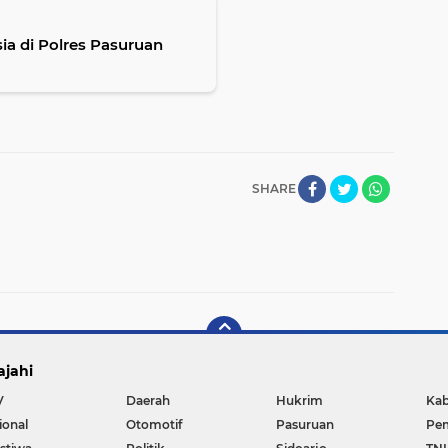
ia di Polres Pasuruan
SHARE
ajahi
V
Daerah
Hukrim
Kab
ional
Otomotif
Pasuruan
Pem