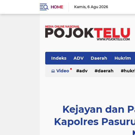
HOME
Kamis
6 Agu 2026
Indeks
ADV
Daerah
Hukrim
Sidoarjo
Video
TNI - POLRI
adv
daerah
TNI-POLRI
hukr
peristiwa
politik
sidoarjo
Kejayan dan P
Kapolres Pasur