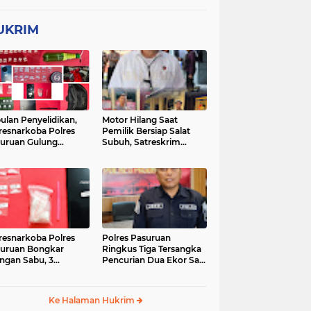
UKRIM
ulan Penyelidikan,
Motor Hilang Saat
resnarkoba Polres
Pemilik Bersiap Salat
uruan Gulung
Subuh, Satreskrim
ingan Narkoba di 3
Polres Pasuruan Kota
asi
Berhasil Bekuk Pelaku
resnarkoba Polres
Polres Pasuruan
uruan Bongkar
Ringkus Tiga Tersangka
ingan Sabu, 3
Pencurian Dua Ekor Sapi
gedar Ditangkap
di Tutur
Ke Halaman Hukrim