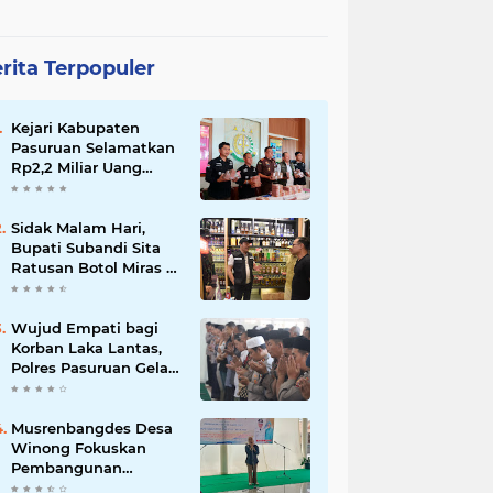
rita Terpopuler
Kejari Kabupaten
Pasuruan Selamatkan
Rp2,2 Miliar Uang
Negara dari Korupsi
Dana PKBM
Sidak Malam Hari,
Bupati Subandi Sita
Ratusan Botol Miras di
Kawasan Perumahan
Sidoarjo
Wujud Empati bagi
Korban Laka Lantas,
Polres Pasuruan Gelar
Salat Ghaib dan Doa
Bersama
Musrenbangdes Desa
Winong Fokuskan
Pembangunan
Berbasis Potensi Lokal,