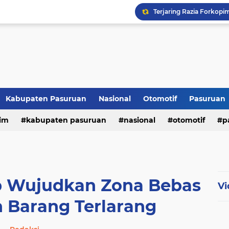
Kabupaten Pasuruan
Nasional
Otomotif
Pasuruan
im
kabupaten pasuruan
nasional
otomotif
p
tni - polri
tni-polri
ap Wujudkan Zona Bebas
Vi
 Barang Terlarang