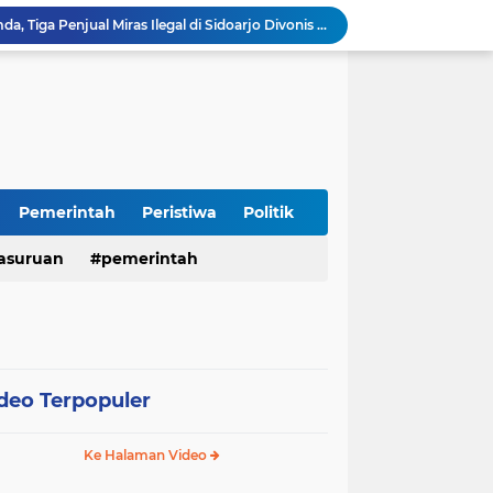
Terjaring Razia Forkopimda, Tiga Penjual Miras Ilegal di Sidoarjo Divonis Bersalah
Polres Mojokerto Imbau Masyarakat Tidak Gunakan Sepeda Listrik di Jalan Raya
Insiden Peluru Nyasar, Warga 10 Desa Lekok dan Nguling Gelar Audensi dengan Bupati Pasuruan
Harganas ke-33 Bupati Pasuruan dan Ketua TP PKK Terima Penghargaan Nasional Bidang Kependudukan
Polres Pasuruan Pastikan Kasus Laka Lantas Gempol 2017 Telah Inkracht dan Selesai Prosedur
Warga Watuprapat Nguling Bernapas Lega, Jalan Poros Kabupaten Mulai Dipaving Setelah Belasan Tahun Rusak
LPA dan GM FKPPI Pasuruan Kawal Ketat Kasasi Sengketa Hak Asuh Anak di MA
Sambut HUT RI ke-81, Polres Pasuruan Kota Gelar Program SIM C Gratis "AGUS-TUS SAE"
Pemerintah
Peristiwa
Politik
Sidoarjo Berbenah, Sekda Fenny Apridawati Ajak Seluruh OPD Tingkatkan Akuntabilitas Publik
asuruan
pemerintah
Wakil Bupati Sidoarjo Serahkan Kartu BPJS Ketenagakerjaan untuk Puluhan Ribu Pekerja Rentan
deo Terpopuler
Ke Halaman Video