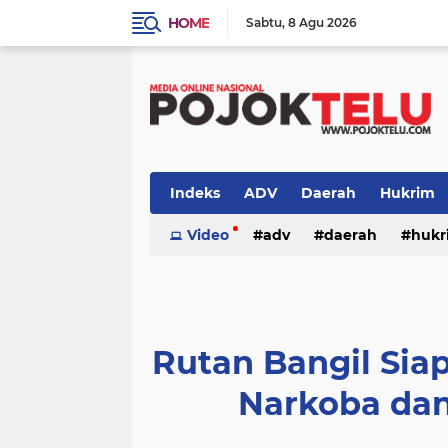
HOME
Sabtu
8 Agu 2026
Indeks
ADV
Daerah
Hukrim
Sidoarjo
Video
TNI - POLRI
adv
daerah
TNI-POLRI
hukr
peristiwa
politik
sidoarjo
Rutan Bangil Si
Narkoba dan