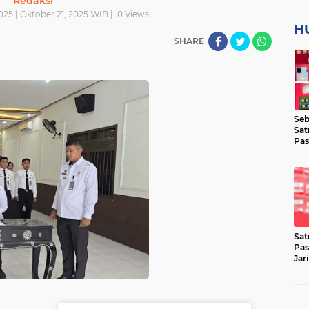
Redaksi
025 | Oktober 21, 2025 WIB |
0
Views
H
SHARE
Seb
Sat
Pas
Jar
Lok
Sat
Pas
Jar
Pen