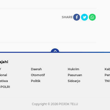
SHARE
ajahi
V
Daerah
Hukrim
Kab
ional
Otomotif
Pasuruan
Pem
istiwa
Politik
Sidoarjo
TNI
-POLRI
Copyright ©
2026 POJOK TELU