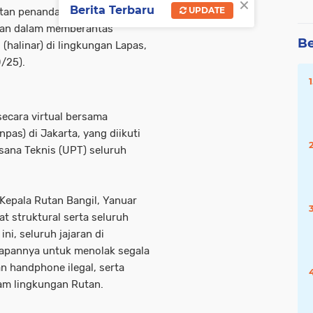
×
Berita Terbaru
UPDATE
iatan penandatanganan
tan dalam memberantas
Be
(halinar) di lingkungan Lapas,
/25).
secara virtual bersama
pas) di Jakarta, yang diikuti
sana Teknis (UPT) seluruh
Kepala Rutan Bangil, Yanuar
bat struktural serta seluruh
ni, seluruh jajaran di
iapannya untuk menolak segala
 handphone ilegal, serta
am lingkungan Rutan.