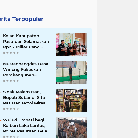
rita Terpopuler
Kejari Kabupaten
Pasuruan Selamatkan
Rp2,2 Miliar Uang
Negara dari Korupsi
Dana PKBM
Musrenbangdes Desa
Winong Fokuskan
Pembangunan
Berbasis Potensi Lokal,
DPRD Optimistis
Meski Dihantam
Sidak Malam Hari,
Efisiensi Anggaran
Bupati Subandi Sita
Ratusan Botol Miras di
Kawasan Perumahan
Sidoarjo
Wujud Empati bagi
Korban Laka Lantas,
Polres Pasuruan Gelar
Salat Ghaib dan Doa