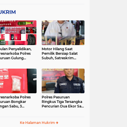
UKRIM
ulan Penyelidikan,
Motor Hilang Saat
resnarkoba Polres
Pemilik Bersiap Salat
uruan Gulung
Subuh, Satreskrim
ingan Narkoba di 3
Polres Pasuruan Kota
asi
Berhasil Bekuk Pelaku
resnarkoba Polres
Polres Pasuruan
uruan Bongkar
Ringkus Tiga Tersangka
ingan Sabu, 3
Pencurian Dua Ekor Sapi
gedar Ditangkap
di Tutur
Ke Halaman Hukrim