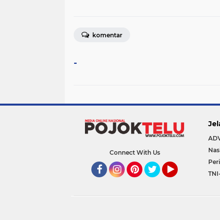
komentar
-
Jel
AD
Nas
Connect With Us
Per
TNI
Facebook
Instagram
Pinterest
Twitter
YouTube