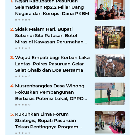
Kejari Kabupaten Pasuruan
Selamatkan Rp2,2 Miliar Uang
Negara dari Korupsi Dana PKBM
Sidak Malam Hari, Bupati
Subandi Sita Ratusan Botol
Miras di Kawasan Perumahan
Sidoarjo
Wujud Empati bagi Korban Laka
Lantas, Polres Pasuruan Gelar
Salat Ghaib dan Doa Bersama
Musrenbangdes Desa Winong
Fokuskan Pembangunan
Berbasis Potensi Lokal, DPRD
Optimistis Meski Dihantam
Efisiensi Anggaran
Kukuhkan Lima Forum
Strategis, Bupati Pasuruan
Tekan Pentingnya Program
Nyata untuk Rakyat