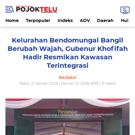
Home
Terpopuler
Indeks
ADV
Daerah
Hukri
Kelurahan Bendomungal Bangil
Berubah Wajah, Gubenur Khofifah
Hadir Resmikan Kawasan
Terintegrasi
Redaksi
Rabu, 21 Januari 2026 | Januari 21, 2026 WIB |
0
Views