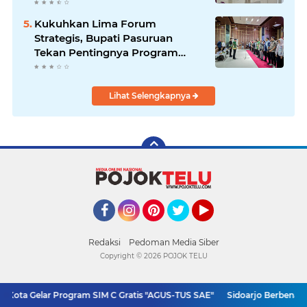
Optimistis Meski Dihantam
Efisiensi Anggaran
Kukuhkan Lima Forum
Strategis, Bupati Pasuruan
Tekan Pentingnya Program
Nyata untuk Rakyat
Lihat Selengkapnya
Facebook
Instagram
Pinterest
Twitter
YouTube
Redaksi
Pedoman Media Siber
Copyright ©
2026 POJOK TELU
 Kota Gelar Program SIM C Gratis "AGUS-TUS SAE"
Sidoarjo Berbenah, 