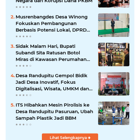
Negara dari Korupsi Dana PKBM
Musrenbangdes Desa Winong
Fokuskan Pembangunan
Berbasis Potensi Lokal, DPRD
Optimistis Meski Dihantam
Efisiensi Anggaran
Sidak Malam Hari, Bupati
Subandi Sita Ratusan Botol
Miras di Kawasan Perumahan
Sidoarjo
Desa Randupitu Gempol Bidik
Jadi Desa Inovatif, Fokus
Digitalisasi, Wisata, UMKM dan
Ketahanan Pangan
ITS Hibahkan Mesin Pirolisis ke
Desa Randupitu Pasuruan, Ubah
Sampah Plastik Jadi BBM
Lihat Selengkapnya