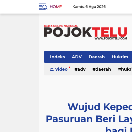
HOME
Kamis
6 Agu 2026
Indeks
ADV
Daerah
Hukrim
Sidoarjo
Video
TNI - POLRI
adv
daerah
TNI-POLRI
hukr
peristiwa
politik
sidoarjo
Wujud Kepedu
Pasuruan Beri La
bagi