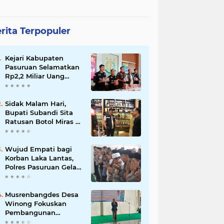
rita Terpopuler
Kejari Kabupaten
Pasuruan Selamatkan
Rp2,2 Miliar Uang
Negara dari Korupsi
Dana PKBM
Sidak Malam Hari,
Bupati Subandi Sita
Ratusan Botol Miras di
Kawasan Perumahan
Sidoarjo
Wujud Empati bagi
Korban Laka Lantas,
Polres Pasuruan Gelar
Salat Ghaib dan Doa
Bersama
Musrenbangdes Desa
Winong Fokuskan
Pembangunan
Berbasis Potensi Lokal,