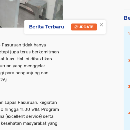
Be
×
Berita Terbaru
UPDATE
B Pasuruan tidak hanya
etapi juga terus berkomitmen
 luas. Hal ini dibuktikan
asuruan yang menggelar
agi para pengunjung dan
26).
n Lapas Pasuruan, kegiatan
00 hingga 11.00 WIB. Program
ma (excellent service) serta
ap kesehatan masyarakat yang