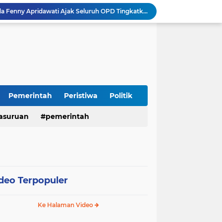
Sidoarjo Berbenah, Sekda Fenny Apridawati Ajak Seluruh OPD Tingkatkan Akuntabilitas Publik
Wakil Bupati Sidoarjo Serahkan Kartu BPJS Ketenagakerjaan untuk Puluhan Ribu Pekerja Rentan
Terjaring Razia Forkopimda, Tiga Penjual Miras Ilegal di Sidoarjo Divonis Bersalah
Polres Mojokerto Imbau Masyarakat Tidak Gunakan Sepeda Listrik di Jalan Raya
Insiden Peluru Nyasar, Warga 10 Desa Lekok dan Nguling Gelar Audensi dengan Bupati Pasuruan
Harganas ke-33 Bupati Pasuruan dan Ketua TP PKK Terima Penghargaan Nasional Bidang Kependudukan
ITS Hibahkan Mesin Pirolisis ke Desa Randupitu Pasuruan, Ubah Sampah Plastik Jadi BBM
Apresiasi UMKM Teh Kumis Kucing, Wabup Mimik Dorong Desa Wonokupang Jadi Percontohan Desa Herbal
Pemerintah
Peristiwa
Politik
Perkuat Sinergi Keumatan, Pemkab Sidoarjo dan PDM Bahas Akselerasi Program Publik
asuruan
pemerintah
Sambut HUT RI ke-81, Polres Pasuruan Kota Gelar Program SIM C Gratis "AGUS-TUS SAE"
deo Terpopuler
Ke Halaman Video