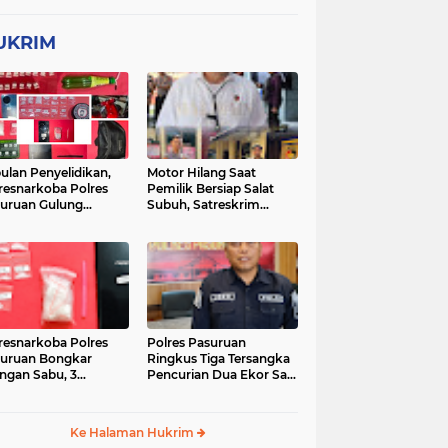
UKRIM
ulan Penyelidikan,
Motor Hilang Saat
resnarkoba Polres
Pemilik Bersiap Salat
uruan Gulung
Subuh, Satreskrim
ingan Narkoba di 3
Polres Pasuruan Kota
asi
Berhasil Bekuk Pelaku
resnarkoba Polres
Polres Pasuruan
uruan Bongkar
Ringkus Tiga Tersangka
ingan Sabu, 3
Pencurian Dua Ekor Sapi
gedar Ditangkap
di Tutur
Ke Halaman Hukrim