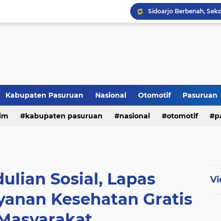
Kabupaten Pasuruan
Nasional
Otomotif
Pasuruan
im
kabupaten pasuruan
nasional
otomotif
p
tni - polri
tni-polri
lian Sosial, Lapas
Vi
yanan Kesehatan Gratis
 Masyarakat