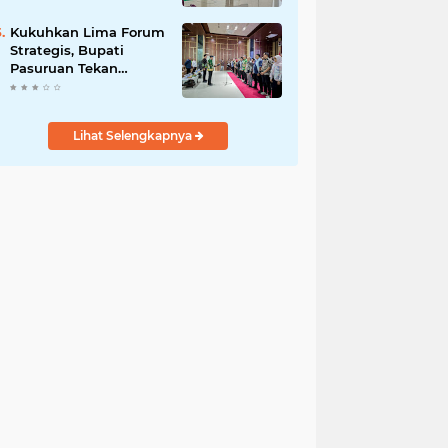
DPRD Optimistis
Meski Dihantam
Kukuhkan Lima Forum
Efisiensi Anggaran
Strategis, Bupati
Pasuruan Tekan
Pentingnya Program
Nyata untuk Rakyat
Lihat Selengkapnya