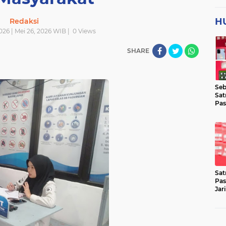
H
Redaksi
026 | Mei 26, 2026 WIB |
0
Views
SHARE
Seb
Sat
Pas
Jar
Lok
Sat
Pas
Jar
Pen