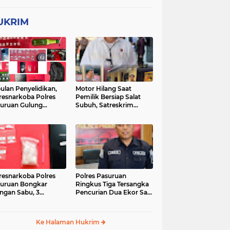
UKRIM
ulan Penyelidikan,
Motor Hilang Saat
resnarkoba Polres
Pemilik Bersiap Salat
uruan Gulung
Subuh, Satreskrim
ingan Narkoba di 3
Polres Pasuruan Kota
asi
Berhasil Bekuk Pelaku
resnarkoba Polres
Polres Pasuruan
uruan Bongkar
Ringkus Tiga Tersangka
ingan Sabu, 3
Pencurian Dua Ekor Sapi
gedar Ditangkap
di Tutur
Ke Halaman Hukrim