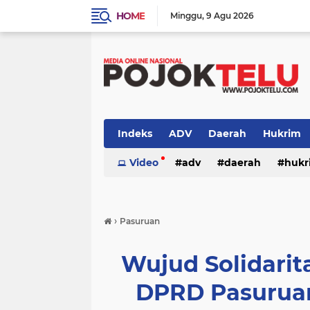
HOME
Minggu
9 Agu 2026
Indeks
ADV
Daerah
Hukrim
Sidoarjo
Video
TNI - POLRI
adv
daerah
TNI-POLRI
hukr
peristiwa
politik
sidoarjo
›
Pasuruan
Wujud Solidari
DPRD Pasuruan