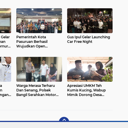
 Gelar
Pemerintah Kota
Gus Ipul Gelar Launching
nan
Pasuruan Berhasil
Car Free Night
ernur
Wujudkan Open
Defecation Free
a
Warga Merasa Terharu
Apresiasi UMKM Teh
an
Dan Senang, Polsek
Kumis Kucing, Wabup
angan
Bangil Serahkan Motor
Mimik Dorong Desa
Miliknya Yang Hilang
Wonokupang Jadi
Dicuri Maling
Percontohan Desa Herbal