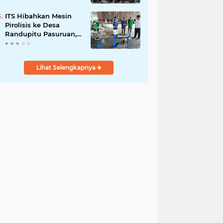
UMKM dan Ketahanan
Pangan
ITS Hibahkan Mesin
Pirolisis ke Desa
Randupitu Pasuruan,
Ubah Sampah Plastik
Jadi BBM
Lihat Selengkapnya