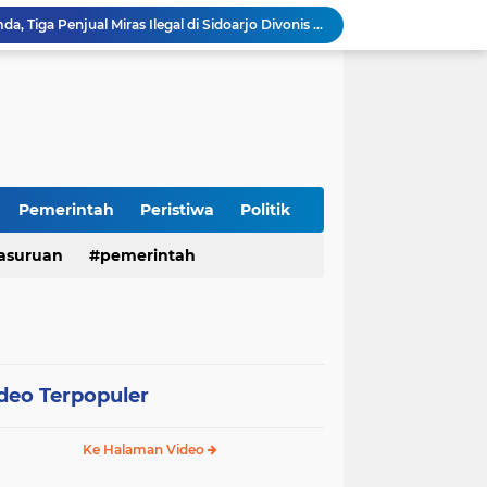
Terjaring Razia Forkopimda, Tiga Penjual Miras Ilegal di Sidoarjo Divonis Bersalah
Polres Mojokerto Imbau Masyarakat Tidak Gunakan Sepeda Listrik di Jalan Raya
Insiden Peluru Nyasar, Warga 10 Desa Lekok dan Nguling Gelar Audensi dengan Bupati Pasuruan
Harganas ke-33 Bupati Pasuruan dan Ketua TP PKK Terima Penghargaan Nasional Bidang Kependudukan
Polres Pasuruan Pastikan Kasus Laka Lantas Gempol 2017 Telah Inkracht dan Selesai Prosedur
Warga Watuprapat Nguling Bernapas Lega, Jalan Poros Kabupaten Mulai Dipaving Setelah Belasan Tahun Rusak
LPA dan GM FKPPI Pasuruan Kawal Ketat Kasasi Sengketa Hak Asuh Anak di MA
Sambut HUT RI ke-81, Polres Pasuruan Kota Gelar Program SIM C Gratis "AGUS-TUS SAE"
Pemerintah
Peristiwa
Politik
Sidoarjo Berbenah, Sekda Fenny Apridawati Ajak Seluruh OPD Tingkatkan Akuntabilitas Publik
asuruan
pemerintah
Wakil Bupati Sidoarjo Serahkan Kartu BPJS Ketenagakerjaan untuk Puluhan Ribu Pekerja Rentan
deo Terpopuler
Ke Halaman Video