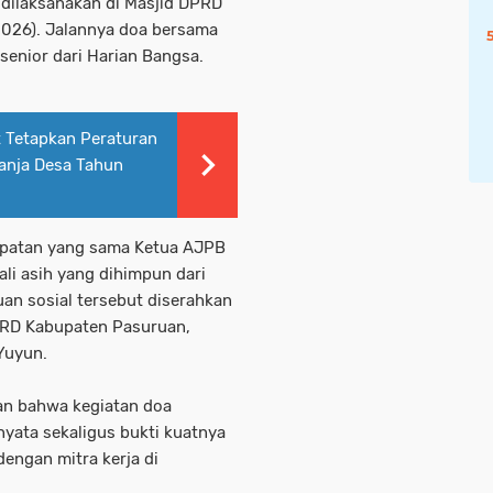
 dilaksanakan di Masjid DPRD
026). Jalannya doa bersama
 senior dari Harian Bangsa.
t Tetapkan Peraturan
anja Desa Tahun
mpatan yang sama Ketua AJPB
li asih yang dihimpun dari
uan sosial tersebut diserahkan
DPRD Kabupaten Pasuruan,
Yuyun.
an bahwa kegiatan doa
yata sekaligus bukti kuatnya
dengan mitra kerja di