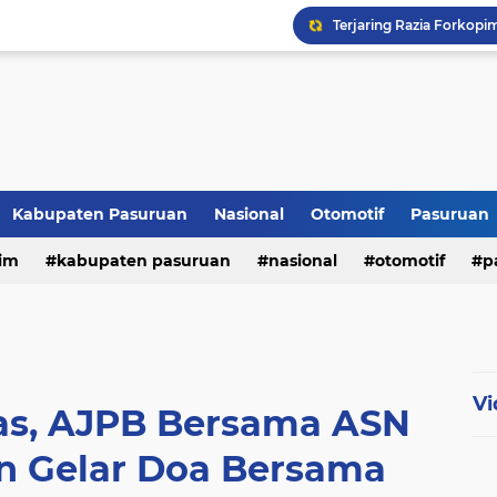
Kabupaten Pasuruan
Nasional
Otomotif
Pasuruan
im
kabupaten pasuruan
nasional
otomotif
p
tni - polri
tni-polri
Vi
tas, AJPB Bersama ASN
 Gelar Doa Bersama