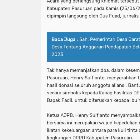
Acara yang berlangsung khidmat tersebut
Kabupaten Pasuruan pada Kamis (25/06/2
dipimpin langsung oleh Gus Fuad, jurnalis
Baca Juga :
Sah, Pemerintah Desa Cara
Desa Tentang Anggaran Pendapatan Bel
2023
Tak hanya memanjatkan doa, dalam kese
Pasuruan, Henry Sulfianto, menyerahkan ta
hasil donasi seluruh anggota aliansi. Bant
secara simbolis kepada Kabag Fasilitas 
Bapak Fadil, untuk diteruskan kepada Ibu 
Ketua AJPB, Henry Sulfianto menyampaik
bersama ini merupakan wujud kepedulian n
ikatan kekeluargaan antara para kuli tinta 
lingkungan DPRD Kabupaten Pasuruan.