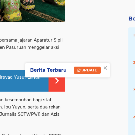
Be
bersama jajaran Aparatur Sipil
en Pasuruan menggelar aksi
×
Berita Terbaru
UPDATE
Irsyad Yusuf Lantik
hon kesembuhan bagi staf
, Ibu Yuyun, serta dua rekan
(Jurnalis SCTV/PWI) dan Azis