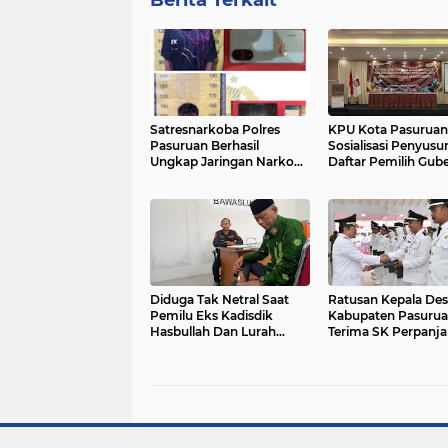
Satresnarkoba Polres
KPU Kota Pasuruan
Pasuruan Berhasil
Sosialisasi Penyusu
Ungkap Jaringan Narkoba
Daftar Pemilih Gub
Amankan Dua Tersangka
Dan Walikota
Pengedar
Diduga Tak Netral Saat
Ratusan Kepala Des
Pemilu Eks Kadisdik
Kabupaten Pasuru
Hasbullah Dan Lurah
Terima SK Perpanj
Pandaan Asyari Dapatkan
Jabatan
Sanksi KASN