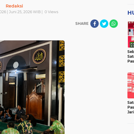
Redaksi
026 | Juni 25, 2026 WIB |
0
Views
H
SHARE
Seb
Sat
Pas
Jar
Lok
Sat
Pas
Jar
Pen