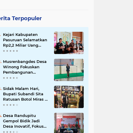
rita Terpopuler
Kejari Kabupaten
Pasuruan Selamatkan
Rp2,2 Miliar Uang
Negara dari Korupsi
Dana PKBM
Musrenbangdes Desa
Winong Fokuskan
Pembangunan
Berbasis Potensi Lokal,
DPRD Optimistis
Meski Dihantam
Sidak Malam Hari,
Efisiensi Anggaran
Bupati Subandi Sita
Ratusan Botol Miras di
Kawasan Perumahan
Sidoarjo
Desa Randupitu
Gempol Bidik Jadi
Desa Inovatif, Fokus
Digitalisasi, Wisata,