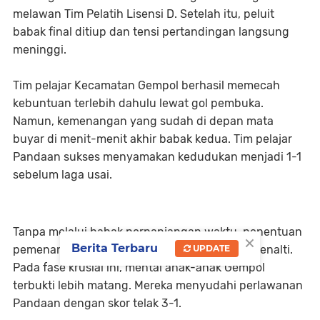
melawan Tim Pelatih Lisensi D. Setelah itu, peluit
babak final ditiup dan tensi pertandingan langsung
meninggi.
Tim pelajar Kecamatan Gempol berhasil memecah
kebuntuan terlebih dahulu lewat gol pembuka.
Namun, kemenangan yang sudah di depan mata
buyar di menit-menit akhir babak kedua. Tim pelajar
Pandaan sukses menyamakan kedudukan menjadi 1-1
sebelum laga usai.
Tanpa melalui babak perpanjangan waktu, penentuan
×
Berita Terbaru
pemenang langsung dialihkan ke babak adu penalti.
UPDATE
Pada fase krusial ini, mental anak-anak Gempol
terbukti lebih matang. Mereka menyudahi perlawanan
Pandaan dengan skor telak 3-1.