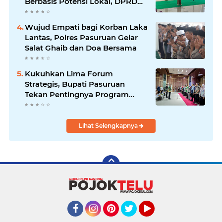
Berbasis Potensi Lokal, DPRD
Optimistis Meski Dihantam
Efisiensi Anggaran
Wujud Empati bagi Korban Laka
Lantas, Polres Pasuruan Gelar
Salat Ghaib dan Doa Bersama
Kukuhkan Lima Forum
Strategis, Bupati Pasuruan
Tekan Pentingnya Program
Nyata untuk Rakyat
Lihat Selengkapnya
Facebook
Instagram
Pinterest
Twitter
YouTube