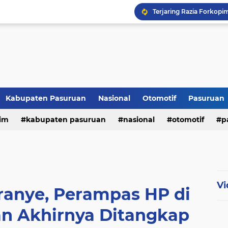
Kabupaten Pasuruan
Nasional
Otomotif
Pasuruan
im
kabupaten pasuruan
nasional
otomotif
p
tni - polri
tni-polri
Vi
Oranye, Perampas HP di
n Akhirnya Ditangkap