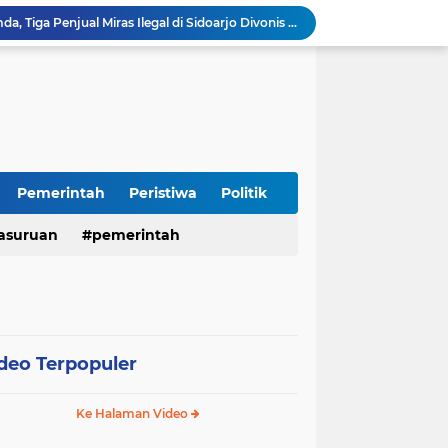
Terjaring Razia Forkopimda, Tiga Penjual Miras Ilegal di Sidoarjo Divonis Bersalah
Polres Mojokerto Imbau Masyarakat Tidak Gunakan Sepeda Listrik di Jalan Raya
Insiden Peluru Nyasar, Warga 10 Desa Lekok dan Nguling Gelar Audensi dengan Bupati Pasuruan
Harganas ke-33 Bupati Pasuruan dan Ketua TP PKK Terima Penghargaan Nasional Bidang Kependudukan
Polres Pasuruan Pastikan Kasus Laka Lantas Gempol 2017 Telah Inkracht dan Selesai Prosedur
Warga Watuprapat Nguling Bernapas Lega, Jalan Poros Kabupaten Mulai Dipaving Setelah Belasan Tahun Rusak
LPA dan GM FKPPI Pasuruan Kawal Ketat Kasasi Sengketa Hak Asuh Anak di MA
Sambut HUT RI ke-81, Polres Pasuruan Kota Gelar Program SIM C Gratis "AGUS-TUS SAE"
Pemerintah
Peristiwa
Politik
Sidoarjo Berbenah, Sekda Fenny Apridawati Ajak Seluruh OPD Tingkatkan Akuntabilitas Publik
Wakil Bupati Sidoarjo Serahkan Kartu BPJS Ketenagakerjaan untuk Puluhan Ribu Pekerja Rentan
asuruan
pemerintah
deo Terpopuler
Ke Halaman Video