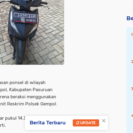
Be
asan ponsel di wilayah
pol, Kabupaten Pasuruan
karena beraksi menggunakan
 Unit Reskrim Polsek Gempol.
×
r pukul 14.30 WIB di wilayah
Berita Terbaru
UPDATE
ti.