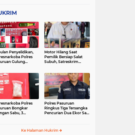
UKRIM
ulan Penyelidikan,
Motor Hilang Saat
resnarkoba Polres
Pemilik Bersiap Salat
uruan Gulung
Subuh, Satreskrim
ingan Narkoba di 3
Polres Pasuruan Kota
asi
Berhasil Bekuk Pelaku
resnarkoba Polres
Polres Pasuruan
uruan Bongkar
Ringkus Tiga Tersangka
ingan Sabu, 3
Pencurian Dua Ekor Sapi
gedar Ditangkap
di Tutur
Ke Halaman Hukrim