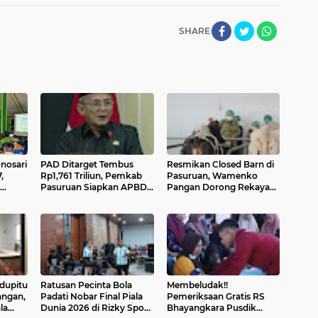
SHARE
nosari
PAD Ditarget Tembus
Resmikan Closed Barn di
,
Rp1,761 Triliun, Pemkab
Pasuruan, Wamenko
Pasuruan Siapkan APBD
Pangan Dorong Rekayasa
a Bisa
2027 untuk Dorong
Iklim untuk Genjot
sikan
Pertumbuhan Ekonomi
Produksi Susu Nasional
dan Proyek Strategis
dupitu
Ratusan Pecinta Bola
Membeludak!!
angan,
Padati Nobar Final Piala
Pemeriksaan Gratis RS
la
Dunia 2026 di Rizky Sport
Bhayangkara Pusdik