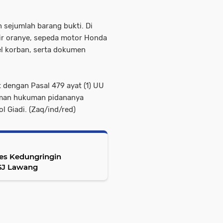
sejumlah barang bukti. Di
rir oranye, sepeda motor Honda
el korban, serta dokumen
t dengan Pasal 479 ayat (1) UU
man hukuman pidananya
 Giadi. (Zaq/ind/red)
es Kedungringin
SJ Lawang