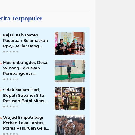
rita Terpopuler
Kejari Kabupaten
Pasuruan Selamatkan
Rp2,2 Miliar Uang
Negara dari Korupsi
Dana PKBM
Musrenbangdes Desa
Winong Fokuskan
Pembangunan
Berbasis Potensi Lokal,
DPRD Optimistis
Meski Dihantam
Sidak Malam Hari,
Efisiensi Anggaran
Bupati Subandi Sita
Ratusan Botol Miras di
Kawasan Perumahan
Sidoarjo
Wujud Empati bagi
Korban Laka Lantas,
Polres Pasuruan Gelar
Salat Ghaib dan Doa