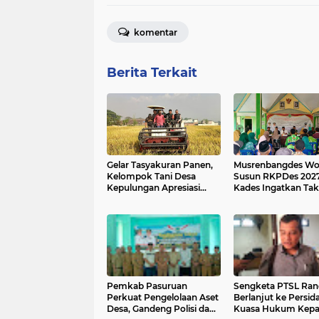
komentar
Berita Terkait
Gelar Tasyakuran Panen,
Musrenbangdes Wo
Kelompok Tani Desa
Susun RKPDes 2027
Kepulungan Apresiasi
Kades Ingatkan Tak
Kepastian Harga Gabah
Semua Usulan Warg
dari PT SBE
Langsung Direalisa
Pemkab Pasuruan
Sengketa PTSL Ran
Perkuat Pengelolaan Aset
Berlanjut ke Persid
Desa, Gandeng Polisi dan
Kuasa Hukum Kepa