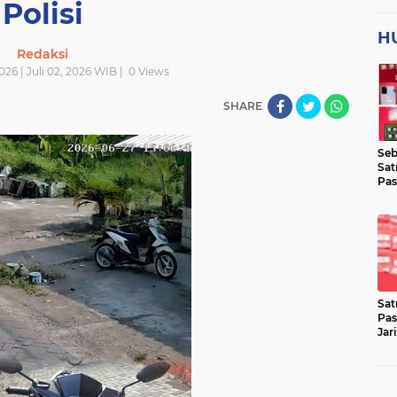
Polisi
H
Redaksi
026 | Juli 02, 2026 WIB |
0
Views
SHARE
Seb
Sat
Pas
Jar
Lok
Sat
Pas
Jar
Pen