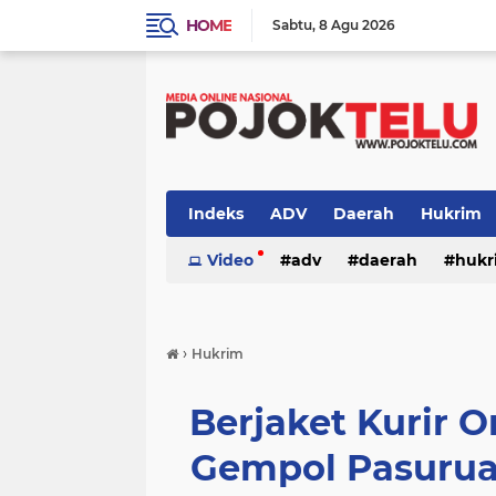
HOME
Sabtu
8 Agu 2026
Indeks
ADV
Daerah
Hukrim
Sidoarjo
Video
TNI - POLRI
adv
daerah
TNI-POLRI
hukr
peristiwa
politik
sidoarjo
›
Hukrim
Berjaket Kurir 
Gempol Pasurua