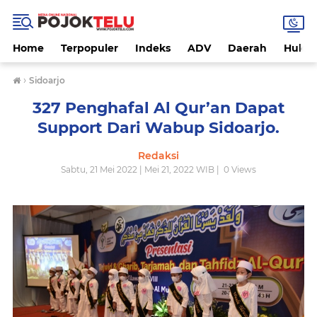
Home
Terpopuler
Indeks
ADV
Daerah
Hukri
›
Sidoarjo
327 Penghafal Al Qur’an Dapat
Support Dari Wabup Sidoarjo.
Redaksi
Sabtu, 21 Mei 2022 | Mei 21, 2022 WIB |
0
Views