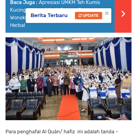
Baca Juga :
Apresiasi UMKM Teh Kumis
Kucing, Wabup Mimik Dorong Desa
×
Berita Terbaru
UPDATE
Wonokupang Jadi Percontohan Desa
Herbal
Para penghafal Al Quàn/ hafiz ini adalah tanda –