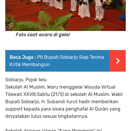
Foto saat acara di gelar
Baca Juga :
Plt.Bupati Sidoarjo Siap Terima
Kritik Membangun
Sidoarjo, Pojok telu
Sekolah Al Muslim, Waru menggelar Wisuda Virtual
Tilawati XXVIII,Sabtu (21/5) di sekolah Al Muslim. Wakil
Bupati Sidoarjo, H. Subandi turut hadir memberikan
support kepada para siswa penghafal Al Quràn yang
dinyatakan lulus sesuai tingkatannya.
Sekolah dengan slogan “Sang Pemimpin” ini