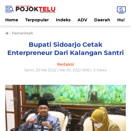
Home
Terpopuler
Indeks
ADV
Daerah
Hukri
›
Pemerintah
Bupati Sidoarjo Cetak
Enterpreneur Dari Kalangan Santri
Redaksi
Senin, 30 Mei 2022 | Mei 30, 2022 WIB |
0
Views