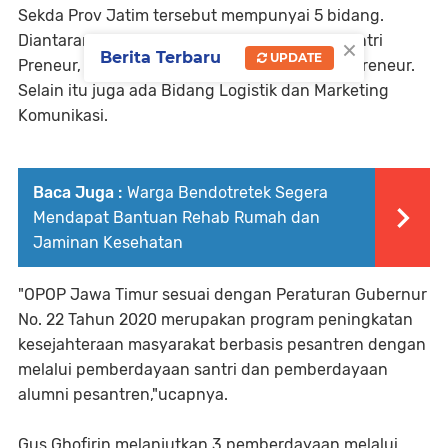
Sekda Prov Jatim tersebut mempunyai 5 bidang.
×
Diantaranya Bidang Perencanaan, Bidang Santri
Berita Terbaru
UPDATE
Preneur, Pesantren Preneur kemudian Sosio Preneur.
Selain itu juga ada Bidang Logistik dan Marketing
Komunikasi.
Baca Juga :
Warga Bendotretek Segera
Mendapat Bantuan Rehab Rumah dan
Jaminan Kesehatan
"OPOP Jawa Timur sesuai dengan Peraturan Gubernur
No. 22 Tahun 2020 merupakan program peningkatan
kesejahteraan masyarakat berbasis pesantren dengan
melalui pemberdayaan santri dan pemberdayaan
alumni pesantren,"ucapnya.
Gus Ghofirin melanjutkan 3 pemberdayaan melalui