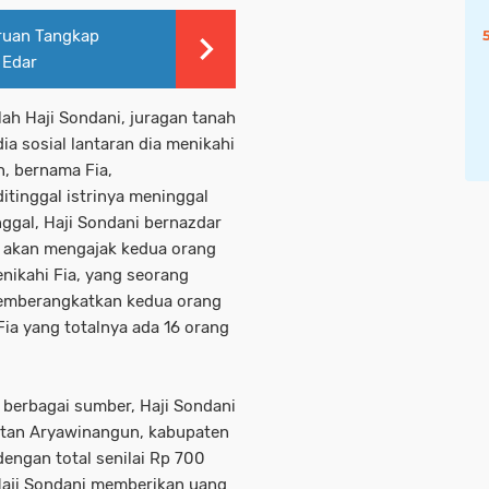
ruan Tangkap
 Edar
alah Haji Sondani, juragan tanah
a sosial lantaran dia menikahi
n, bernama Fia,
itinggal istrinya meninggal
nggal, Haji Sondani bernazdar
ia akan mengajak kedua orang
nikahi Fia, yang seorang
 memberangkatkan kedua orang
Fia yang totalnya ada 16 orang
 berbagai sumber, Haji Sondani
atan Aryawinangun, kabupaten
engan total senilai Rp 700
, Haji Sondani memberikan uang