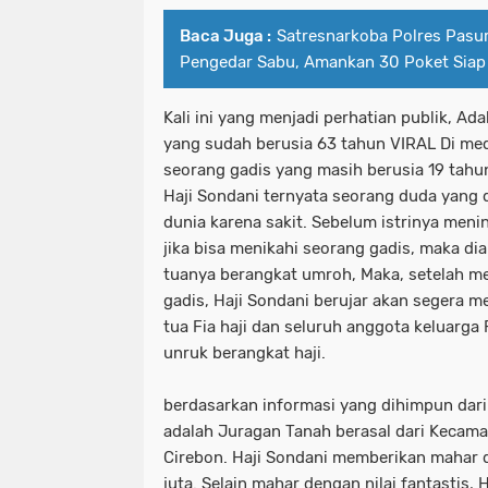
Baca Juga :
Satresnarkoba Polres Pasu
Pengedar Sabu, Amankan 30 Poket Siap
Kali ini yang menjadi perhatian publik, Ad
yang sudah berusia 63 tahun VIRAL Di medi
seorang gadis yang masih berusia 19 tahu
Haji Sondani ternyata seorang duda yang d
dunia karena sakit. Sebelum istrinya meni
jika bisa menikahi seorang gadis, maka d
tuanya berangkat umroh, Maka, setelah me
gadis, Haji Sondani berujar akan segera
tua Fia haji dan seluruh anggota keluarga 
unruk berangkat haji.
berdasarkan informasi yang dihimpun dari
adalah Juragan Tanah berasal dari Kecam
Cirebon. Haji Sondani memberikan mahar d
juta. Selain mahar dengan nilai fantastis