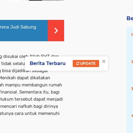
Be
Arena Judi Sabung
 disukai oleh Allah SWT dan
×
Berita Terbaru
idak selalu wajib. Islam
UPDATE
bisa dijadikan sebagai
Menikah dapat dikatakan
telah mampu membangun rumah
finansial. Sementara itu, bagi
 Hukum tersebut dapat menjadi
mencari nafkah bagi dirinya
satunya cara untuk memenuhi