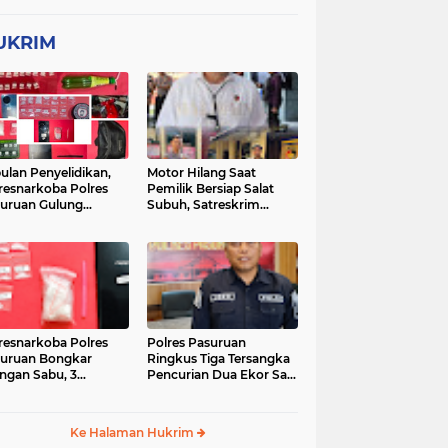
UKRIM
ulan Penyelidikan,
Motor Hilang Saat
resnarkoba Polres
Pemilik Bersiap Salat
uruan Gulung
Subuh, Satreskrim
ingan Narkoba di 3
Polres Pasuruan Kota
asi
Berhasil Bekuk Pelaku
resnarkoba Polres
Polres Pasuruan
uruan Bongkar
Ringkus Tiga Tersangka
ingan Sabu, 3
Pencurian Dua Ekor Sapi
gedar Ditangkap
di Tutur
Ke Halaman Hukrim