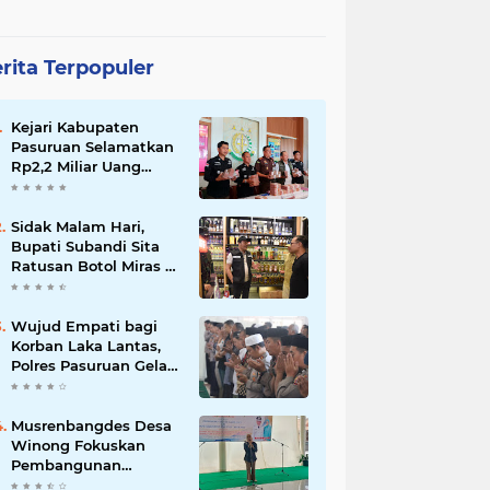
rita Terpopuler
Kejari Kabupaten
Pasuruan Selamatkan
Rp2,2 Miliar Uang
Negara dari Korupsi
Dana PKBM
Sidak Malam Hari,
Bupati Subandi Sita
Ratusan Botol Miras di
Kawasan Perumahan
Sidoarjo
Wujud Empati bagi
Korban Laka Lantas,
Polres Pasuruan Gelar
Salat Ghaib dan Doa
Bersama
Musrenbangdes Desa
Winong Fokuskan
Pembangunan
Berbasis Potensi Lokal,