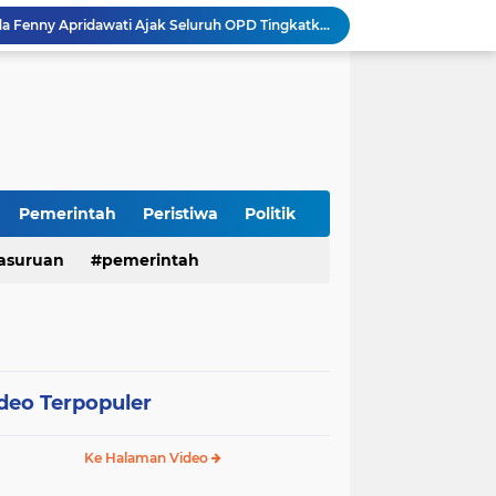
Sidoarjo Berbenah, Sekda Fenny Apridawati Ajak Seluruh OPD Tingkatkan Akuntabilitas Publik
Wakil Bupati Sidoarjo Serahkan Kartu BPJS Ketenagakerjaan untuk Puluhan Ribu Pekerja Rentan
Terjaring Razia Forkopimda, Tiga Penjual Miras Ilegal di Sidoarjo Divonis Bersalah
Polres Mojokerto Imbau Masyarakat Tidak Gunakan Sepeda Listrik di Jalan Raya
Insiden Peluru Nyasar, Warga 10 Desa Lekok dan Nguling Gelar Audensi dengan Bupati Pasuruan
Harganas ke-33 Bupati Pasuruan dan Ketua TP PKK Terima Penghargaan Nasional Bidang Kependudukan
ITS Hibahkan Mesin Pirolisis ke Desa Randupitu Pasuruan, Ubah Sampah Plastik Jadi BBM
Apresiasi UMKM Teh Kumis Kucing, Wabup Mimik Dorong Desa Wonokupang Jadi Percontohan Desa Herbal
Pemerintah
Peristiwa
Politik
Perkuat Sinergi Keumatan, Pemkab Sidoarjo dan PDM Bahas Akselerasi Program Publik
asuruan
pemerintah
Sambut HUT RI ke-81, Polres Pasuruan Kota Gelar Program SIM C Gratis "AGUS-TUS SAE"
deo Terpopuler
Ke Halaman Video