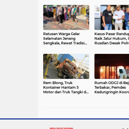
Ratusan Warga Gelar
Kasus Pasar Randup
Selamatan Jenang
Naik Jalur Hukum,
Sengkala, Rawat Tradisi
Rusdian Desak Polr
Sekaligus Doakan Korban
Pasuruan Usut Tunt
Kecelakaan
Rem Blong, Truk
Rumah ODGJ di Bej
Kontainer Hantam 5
Terbakar, Pemdes
Motor dan Truk Tangki di
Kedungringin Koord
Pandaan, 3 Nyawa
Kembalikan Korban
Melayang
RSJ Lawang