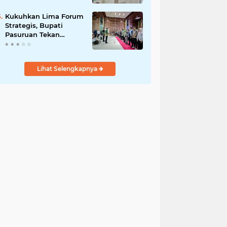
DPRD Optimistis
Meski Dihantam
Kukuhkan Lima Forum
Efisiensi Anggaran
Strategis, Bupati
Pasuruan Tekan
Pentingnya Program
Nyata untuk Rakyat
Lihat Selengkapnya