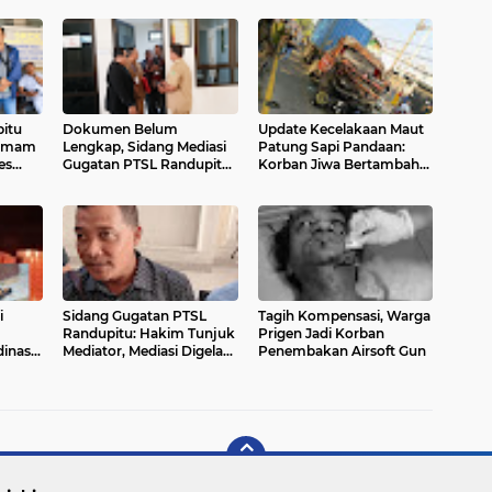
itu
Dokumen Belum
Update Kecelakaan Maut
 Imam
Lengkap, Sidang Mediasi
Patung Sapi Pandaan:
es
Gugatan PTSL Randupitu
Korban Jiwa Bertambah
as
Kembali Ditunda
Jadi 4 Orang, Ini
Identitasnya
i
Sidang Gugatan PTSL
Tagih Kompensasi, Warga
Randupitu: Hakim Tunjuk
Prigen Jadi Korban
inasi
Mediator, Mediasi Digelar
Penembakan Airsoft Gun
 ke
Pekan Depan