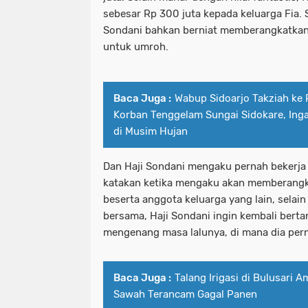
sebesar Rp 300 juta kepada keluarga Fia. 
Sondani bahkan berniat memberangkatkan
untuk umroh.
Baca Juga :
Wabup Sidoarjo Takziah ke 
Korban Tenggelam Sungai Sidokare, In
di Musim Hujan
Dan Haji Sondani mengaku pernah bekerja d
katakan ketika mengaku akan memberangka
beserta anggota keluarga yang lain, sela
bersama, Haji Sondani ingin kembali bert
mengenang masa lalunya, di mana dia pern
Baca Juga :
Talang Irigasi di Bulusari 
Sawah Terancam Gagal Panen