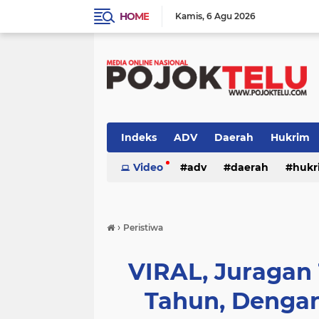
HOME
Kamis
6 Agu 2026
Indeks
ADV
Daerah
Hukrim
Sidoarjo
Video
TNI - POLRI
adv
daerah
TNI-POLRI
hukr
peristiwa
politik
sidoarjo
›
Peristiwa
VIRAL, Juragan 
Tahun, Dengan