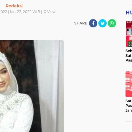
Redaksi
022 | Mei 22, 2022 WIB |
0
Views
H
SHARE
Seb
Sat
Pas
Jar
Lok
Sat
Pas
Jar
Pen