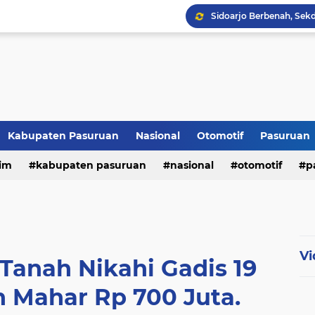
Kabupaten Pasuruan
Nasional
Otomotif
Pasuruan
im
kabupaten pasuruan
nasional
otomotif
p
tni - polri
tni-polri
Vi
Tanah Nikahi Gadis 19
 Mahar Rp 700 Juta.