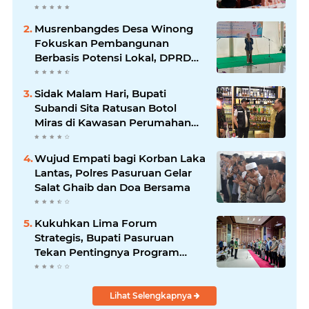
Musrenbangdes Desa Winong
Fokuskan Pembangunan
Berbasis Potensi Lokal, DPRD
Optimistis Meski Dihantam
Efisiensi Anggaran
Sidak Malam Hari, Bupati
Subandi Sita Ratusan Botol
Miras di Kawasan Perumahan
Sidoarjo
Wujud Empati bagi Korban Laka
Lantas, Polres Pasuruan Gelar
Salat Ghaib dan Doa Bersama
Kukuhkan Lima Forum
Strategis, Bupati Pasuruan
Tekan Pentingnya Program
Nyata untuk Rakyat
Lihat Selengkapnya