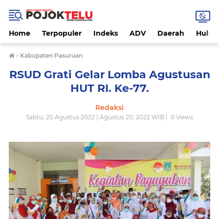
Home
Terpopuler
Indeks
ADV
Daerah
Hukri
›
Kabupaten Pasuruan
RSUD Grati Gelar Lomba Agustusan
HUT RI. Ke-77.
Redaksi
Sabtu, 20 Agustus 2022 | Agustus 20, 2022 WIB |
0
Views