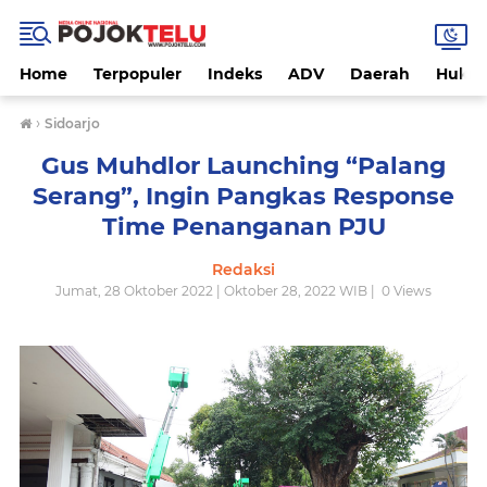
Home
Terpopuler
Indeks
ADV
Daerah
Hukri
›
Sidoarjo
Gus Muhdlor Launching “Palang
Serang”, Ingin Pangkas Response
Time Penanganan PJU
Redaksi
Jumat, 28 Oktober 2022 | Oktober 28, 2022 WIB |
0
Views