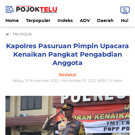
Home
Terpopuler
Indeks
ADV
Daerah
Hukri
›
TNI-POLRI
Kapolres Pasuruan Pimpin Upacara
Kenaikan Pangkat Pengabdian
Anggota
Redaksi
Selasa, 01 November 2022 | November 01, 2022 WIB |
0
Views