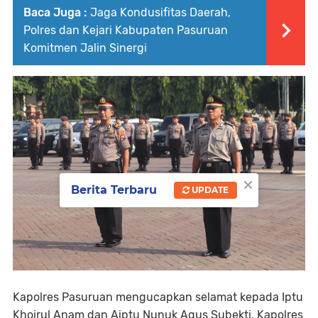
Baca Juga :
Jaga Kondusifitas Daerah,
Polres dan Kejari Kabupaten Pasuruan
Komitmen Jalin Sinergi
×
Berita Terbaru
UPDATE
Kapolres Pasuruan mengucapkan selamat kepada Iptu
Khoirul Anam dan Aiptu Nunuk Agus Subekti, Kapolres