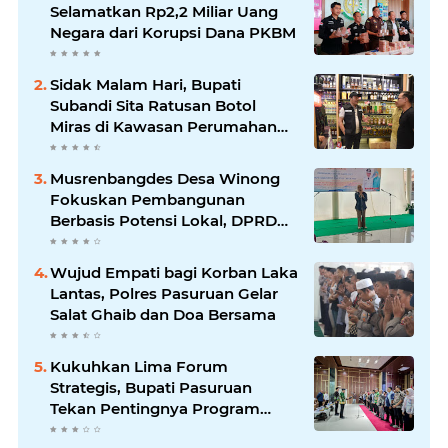
Selamatkan Rp2,2 Miliar Uang
Negara dari Korupsi Dana PKBM
Sidak Malam Hari, Bupati
Subandi Sita Ratusan Botol
Miras di Kawasan Perumahan
Sidoarjo
Musrenbangdes Desa Winong
Fokuskan Pembangunan
Berbasis Potensi Lokal, DPRD
Optimistis Meski Dihantam
Efisiensi Anggaran
Wujud Empati bagi Korban Laka
Lantas, Polres Pasuruan Gelar
Salat Ghaib dan Doa Bersama
Kukuhkan Lima Forum
Strategis, Bupati Pasuruan
Tekan Pentingnya Program
Nyata untuk Rakyat