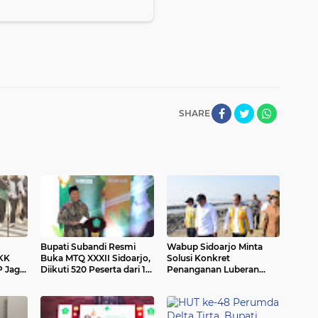
SHARE
Bupati Subandi Resmi
Wabup Sidoarjo Minta
PKK
Buka MTQ XXXII Sidoarjo,
Solusi Konkret
P Jaga
Diikuti 520 Peserta dari 18
Penanganan Luberan
ngan
Kecamatan
Lumpur Sidoarjo