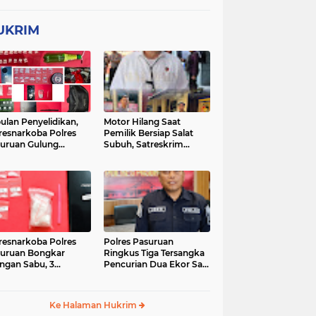
UKRIM
ulan Penyelidikan,
Motor Hilang Saat
resnarkoba Polres
Pemilik Bersiap Salat
uruan Gulung
Subuh, Satreskrim
ingan Narkoba di 3
Polres Pasuruan Kota
asi
Berhasil Bekuk Pelaku
resnarkoba Polres
Polres Pasuruan
uruan Bongkar
Ringkus Tiga Tersangka
ingan Sabu, 3
Pencurian Dua Ekor Sapi
gedar Ditangkap
di Tutur
Ke Halaman Hukrim