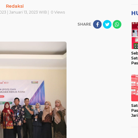
Redaksi
023 | Januari 13, 2023 WIB |
0
Views
H
SHARE
Seb
Sat
Pas
Jar
Lok
Sat
Pas
Jar
Pen