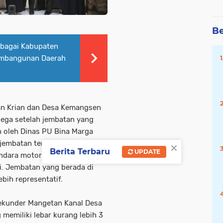
Be
ebagai Kabupaten
embangunan Daerah
tan Krian dan Desa Kemangsen
lega setelah jembatan yang
 oleh Dinas PU Bina Marga
×
jembatan tersebut hanya
Berita Terbaru
UPDATE
ndara motor harus saling
gi. Jembatan yang berada di
bih representatif.
ekunder Mangetan Kanal Desa
memiliki lebar kurang lebih 3