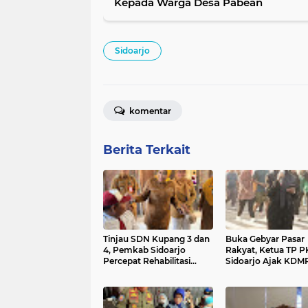
Kepada Warga Desa Pabean
Sidoarjo
komentar
Berita Terkait
Tinjau SDN Kupang 3 dan
Buka Gebyar Pasar
4, Pemkab Sidoarjo
Rakyat, Ketua TP 
Percepat Rehabilitasi
Sidoarjo Ajak KDM
Sekolah Pesisir Terpencil
Stabilitas Harga Pa