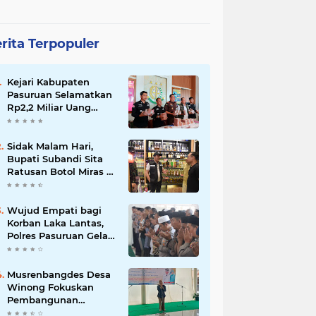
rita Terpopuler
Kejari Kabupaten
Pasuruan Selamatkan
Rp2,2 Miliar Uang
Negara dari Korupsi
Dana PKBM
Sidak Malam Hari,
Bupati Subandi Sita
Ratusan Botol Miras di
Kawasan Perumahan
Sidoarjo
Wujud Empati bagi
Korban Laka Lantas,
Polres Pasuruan Gelar
Salat Ghaib dan Doa
Bersama
Musrenbangdes Desa
Winong Fokuskan
Pembangunan
Berbasis Potensi Lokal,