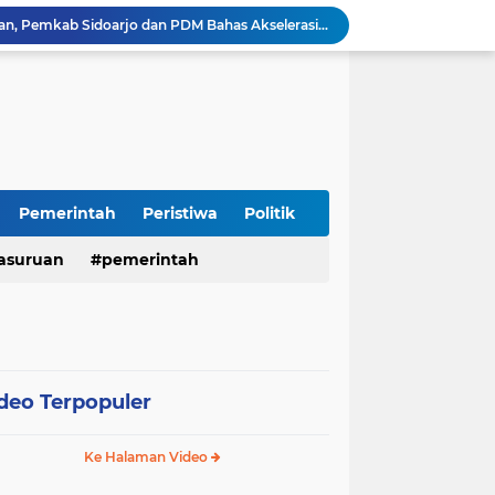
Perkuat Sinergi Keumatan, Pemkab Sidoarjo dan PDM Bahas Akselerasi Program Publik
Sambut HUT RI ke-81, Polres Pasuruan Kota Gelar Program SIM C Gratis "AGUS-TUS SAE"
Sidoarjo Berbenah, Sekda Fenny Apridawati Ajak Seluruh OPD Tingkatkan Akuntabilitas Publik
Wakil Bupati Sidoarjo Serahkan Kartu BPJS Ketenagakerjaan untuk Puluhan Ribu Pekerja Rentan
Terjaring Razia Forkopimda, Tiga Penjual Miras Ilegal di Sidoarjo Divonis Bersalah
Polres Mojokerto Imbau Masyarakat Tidak Gunakan Sepeda Listrik di Jalan Raya
Insiden Peluru Nyasar, Warga 10 Desa Lekok dan Nguling Gelar Audensi dengan Bupati Pasuruan
Harganas ke-33 Bupati Pasuruan dan Ketua TP PKK Terima Penghargaan Nasional Bidang Kependudukan
Pemerintah
Peristiwa
Politik
ITS Hibahkan Mesin Pirolisis ke Desa Randupitu Pasuruan, Ubah Sampah Plastik Jadi BBM
asuruan
pemerintah
Apresiasi UMKM Teh Kumis Kucing, Wabup Mimik Dorong Desa Wonokupang Jadi Percontohan Desa Herbal
deo Terpopuler
Ke Halaman Video