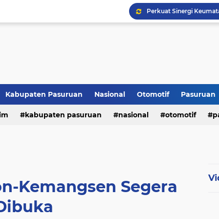
Kabupaten Pasuruan
Nasional
Otomotif
Pasuruan
im
kabupaten pasuruan
nasional
otomotif
p
tni - polri
tni-polri
Vi
on-Kemangsen Segera
Dibuka