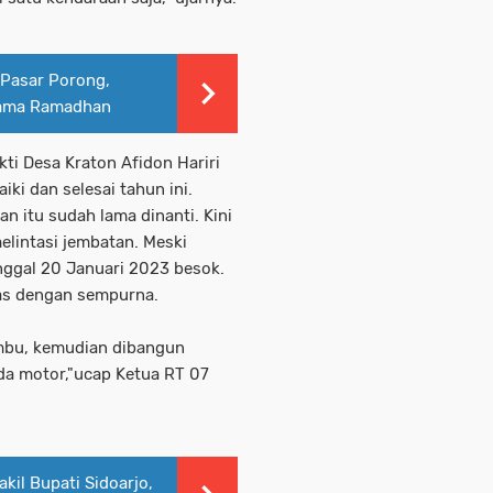
 Pasar Porong,
lama Ramadhan
ti Desa Kraton Afidon Hariri
ki dan selesai tahun ini.
n itu sudah lama dinanti. Kini
elintasi jembatan. Meski
anggal 20 Januari 2023 besok.
as dengan sempurna.
ambu, kemudian dibangun
da motor,"ucap Ketua RT 07
il Bupati Sidoarjo,