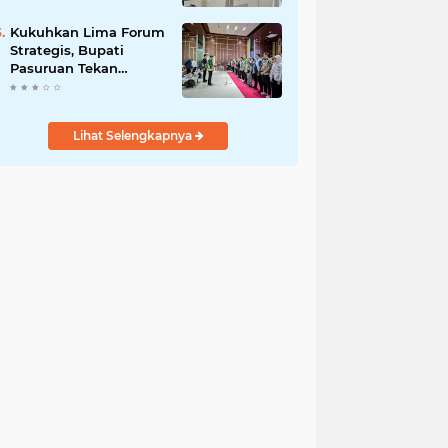
DPRD Optimistis
Meski Dihantam
Kukuhkan Lima Forum
Efisiensi Anggaran
Strategis, Bupati
Pasuruan Tekan
Pentingnya Program
Nyata untuk Rakyat
Lihat Selengkapnya