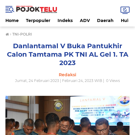
Home
Terpopuler
Indeks
ADV
Daerah
Hukri
›
TNI-POLRI
Danlantamal V Buka Pantukhir
Calon Tamtama PK TNI AL Gel 1. TA
2023
Redaksi
Jumat, 24 Februari 2023 | Februari 24, 2023 WIB |
0
Views