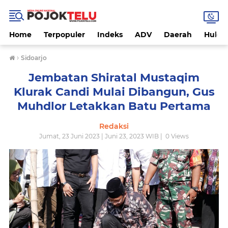
Home
Terpopuler
Indeks
ADV
Daerah
Hukri
›
Sidoarjo
Jembatan Shiratal Mustaqim
Klurak Candi Mulai Dibangun, Gus
Muhdlor Letakkan Batu Pertama
Redaksi
Jumat, 23 Juni 2023 | Juni 23, 2023 WIB |
0
Views