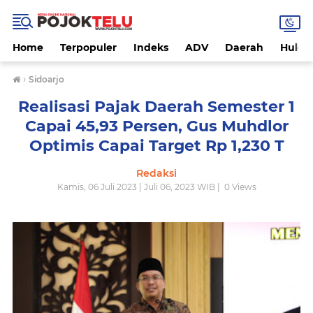
Home
Terpopuler
Indeks
ADV
Daerah
Hukri
›
Sidoarjo
Realisasi Pajak Daerah Semester 1
Capai 45,93 Persen, Gus Muhdlor
Optimis Capai Target Rp 1,230 T
Redaksi
Kamis, 06 Juli 2023 | Juli 06, 2023 WIB |
0
Views