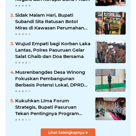
Sidak Malam Hari, Bupati
Subandi Sita Ratusan Botol
Miras di Kawasan Perumahan
Sidoarjo
Wujud Empati bagi Korban Laka
Lantas, Polres Pasuruan Gelar
Salat Ghaib dan Doa Bersama
Musrenbangdes Desa Winong
Fokuskan Pembangunan
Berbasis Potensi Lokal, DPRD
Optimistis Meski Dihantam
Efisiensi Anggaran
Kukuhkan Lima Forum
Strategis, Bupati Pasuruan
Tekan Pentingnya Program
Nyata untuk Rakyat
Lihat Selengkapnya