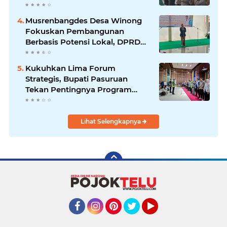
Musrenbangdes Desa Winong
Fokuskan Pembangunan
Berbasis Potensi Lokal, DPRD
Optimistis Meski Dihantam
Efisiensi Anggaran
Kukuhkan Lima Forum
Strategis, Bupati Pasuruan
Tekan Pentingnya Program
Nyata untuk Rakyat
Lihat Selengkapnya
Facebook
Instagram
Pinterest
Twitter
YouTube