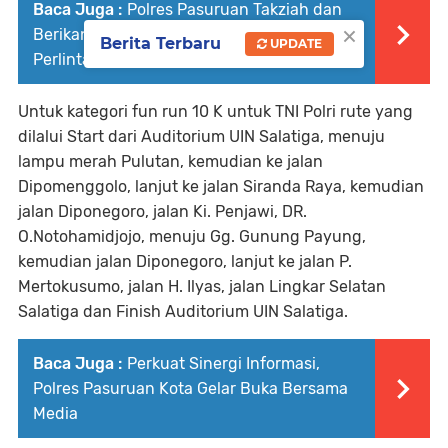
Baca Juga :
Polres Pasuruan Takziah dan
×
Berikan santunan untuk Korban Laka di
Berita Terbaru
UPDATE
Perlintasan Kereta
Untuk kategori fun run 10 K untuk TNI Polri rute yang
dilalui Start dari Auditorium UIN Salatiga, menuju
lampu merah Pulutan, kemudian ke jalan
Dipomenggolo, lanjut ke jalan Siranda Raya, kemudian
jalan Diponegoro, jalan Ki. Penjawi, DR.
O.Notohamidjojo, menuju Gg. Gunung Payung,
kemudian jalan Diponegoro, lanjut ke jalan P.
Mertokusumo, jalan H. Ilyas, jalan Lingkar Selatan
Salatiga dan Finish Auditorium UIN Salatiga.
Baca Juga :
Perkuat Sinergi Informasi,
Polres Pasuruan Kota Gelar Buka Bersama
Media