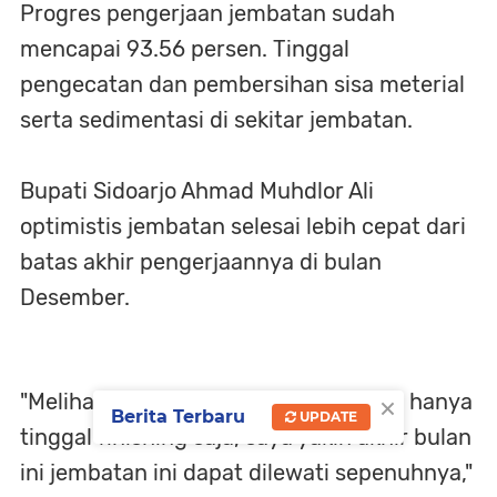
Progres pengerjaan jembatan sudah
mencapai 93.56 persen. Tinggal
pengecatan dan pembersihan sisa meterial
serta sedimentasi di sekitar jembatan.
Bupati Sidoarjo Ahmad Muhdlor Ali
optimistis jembatan selesai lebih cepat dari
batas akhir pengerjaannya di bulan
Desember.
×
"Melihat progres pengerjaannya yang hanya
Berita Terbaru
UPDATE
tinggal finishing saja, saya yakin akhir bulan
ini jembatan ini dapat dilewati sepenuhnya,"