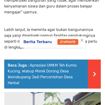
memperbaiki bangunan yang rusak, agar memberikan
kenyamanan siswa dan guru dalam proses belajar
mengajar" ujarnya.
Lebih lanjut, Ia meminta agar bukan bangunannya
saja yang diperbaiki namun fasilitas pendukungnya
×
seperti meja, kursi, komputer dan alat tulis juga perlu
Berita Terbaru
UPDATE
di lengkapi.
Baca Juga :
Apresiasi UMKM Teh Kumis
Kucing, Wabup Mimik Dorong Desa
Wonokupang Jadi Percontohan Desa
Herbal