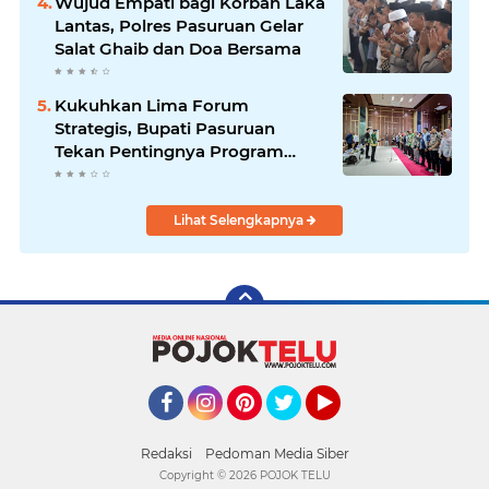
Wujud Empati bagi Korban Laka
Lantas, Polres Pasuruan Gelar
Salat Ghaib dan Doa Bersama
Kukuhkan Lima Forum
Strategis, Bupati Pasuruan
Tekan Pentingnya Program
Nyata untuk Rakyat
Lihat Selengkapnya
Facebook
Instagram
Pinterest
Twitter
YouTube
Redaksi
Pedoman Media Siber
Copyright ©
2026 POJOK TELU