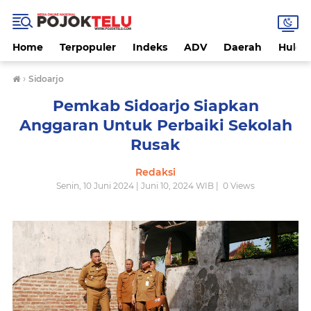
Home
Terpopuler
Indeks
ADV
Daerah
Hukri
›
Sidoarjo
Pemkab Sidoarjo Siapkan
Anggaran Untuk Perbaiki Sekolah
Rusak
Redaksi
Senin, 10 Juni 2024 | Juni 10, 2024 WIB |
0
Views