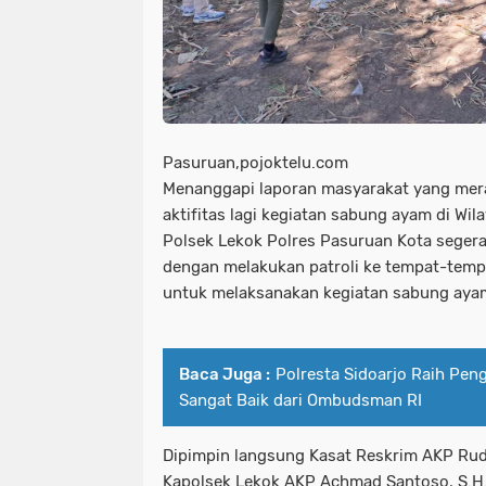
Pasuruan,pojoktelu.com
Menanggapi laporan masyarakat yang mer
aktifitas lagi kegiatan sabung ayam di Wil
Polsek Lekok Polres Pasuruan Kota seger
dengan melakukan patroli ke tempat-temp
untuk melaksanakan kegiatan sabung ayam
Baca Juga :
Polresta Sidoarjo Raih Pe
Sangat Baik dari Ombudsman RI
Dipimpin langsung Kasat Reskrim AKP Rudi
Kapolsek Lekok AKP Achmad Santoso, S.H