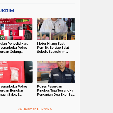
UKRIM
ulan Penyelidikan,
Motor Hilang Saat
resnarkoba Polres
Pemilik Bersiap Salat
uruan Gulung
Subuh, Satreskrim
ingan Narkoba di 3
Polres Pasuruan Kota
asi
Berhasil Bekuk Pelaku
resnarkoba Polres
Polres Pasuruan
uruan Bongkar
Ringkus Tiga Tersangka
ingan Sabu, 3
Pencurian Dua Ekor Sapi
gedar Ditangkap
di Tutur
Ke Halaman Hukrim