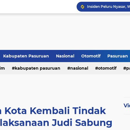
Kabupaten Pasuruan
Nasional
Otomotif
Pasuruan
im
kabupaten pasuruan
nasional
otomotif
p
tni - polri
tni-polri
Vi
n Kota Kembali Tindak
laksanaan Judi Sabung