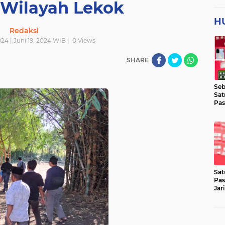
 Wilayah Lekok
H
Redaksi
024 | Juni 19, 2024 WIB |
0
Views
SHARE
Seb
Sat
Pas
Jar
Lok
Sat
Pas
Jar
Pen