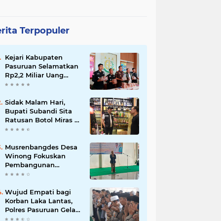
rita Terpopuler
Kejari Kabupaten
Pasuruan Selamatkan
Rp2,2 Miliar Uang
Negara dari Korupsi
Dana PKBM
Sidak Malam Hari,
Bupati Subandi Sita
Ratusan Botol Miras di
Kawasan Perumahan
Sidoarjo
Musrenbangdes Desa
Winong Fokuskan
Pembangunan
Berbasis Potensi Lokal,
DPRD Optimistis
Meski Dihantam
Wujud Empati bagi
Efisiensi Anggaran
Korban Laka Lantas,
Polres Pasuruan Gelar
Salat Ghaib dan Doa