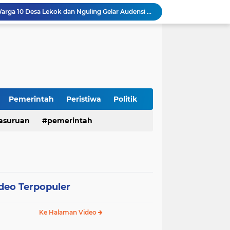
Insiden Peluru Nyasar, Warga 10 Desa Lekok dan Nguling Gelar Audensi dengan Bupati Pasuruan
Harganas ke-33 Bupati Pasuruan dan Ketua TP PKK Terima Penghargaan Nasional Bidang Kependudukan
ITS Hibahkan Mesin Pirolisis ke Desa Randupitu Pasuruan, Ubah Sampah Plastik Jadi BBM
Apresiasi UMKM Teh Kumis Kucing, Wabup Mimik Dorong Desa Wonokupang Jadi Percontohan Desa Herbal
LPA dan GM FKPPI Pasuruan Kawal Ketat Kasasi Sengketa Hak Asuh Anak di MA
Sambut HUT RI ke-81, Polres Pasuruan Kota Gelar Program SIM C Gratis "AGUS-TUS SAE"
Sidoarjo Berbenah, Sekda Fenny Apridawati Ajak Seluruh OPD Tingkatkan Akuntabilitas Publik
Wakil Bupati Sidoarjo Serahkan Kartu BPJS Ketenagakerjaan untuk Puluhan Ribu Pekerja Rentan
Pemerintah
Peristiwa
Politik
Terjaring Razia Forkopimda, Tiga Penjual Miras Ilegal di Sidoarjo Divonis Bersalah
Polres Mojokerto Imbau Masyarakat Tidak Gunakan Sepeda Listrik di Jalan Raya
asuruan
pemerintah
deo Terpopuler
Ke Halaman Video