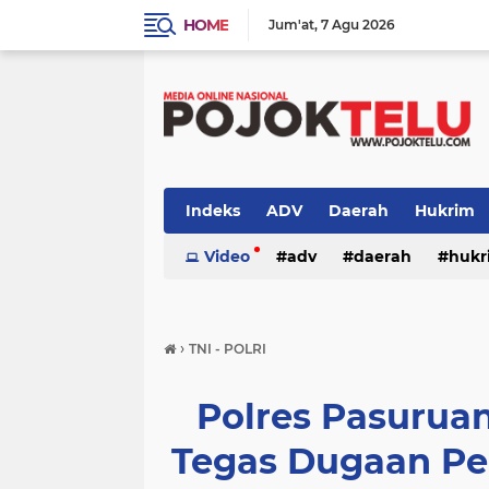
HOME
Jum'at
7 Agu 2026
Indeks
ADV
Daerah
Hukrim
Sidoarjo
Video
TNI - POLRI
adv
daerah
TNI-POLRI
hukr
peristiwa
politik
sidoarjo
›
TNI - POLRI
Polres Pasurua
Tegas Dugaan Pe