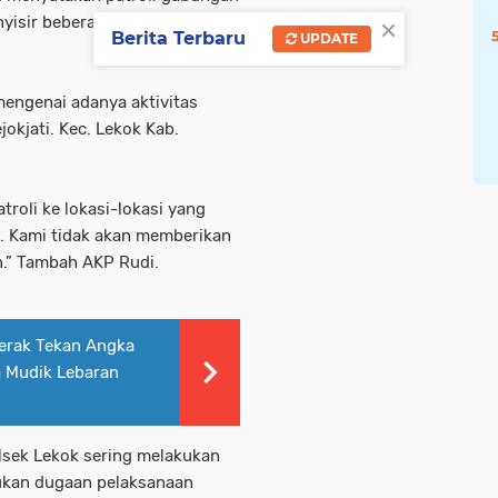
×
yisir beberapa lokasi yang
Berita Terbaru
UPDATE
engenai adanya aktivitas
okjati. Kec. Lekok Kab.
troli ke lokasi-lokasi yang
. Kami tidak akan memberikan
n.” Tambah AKP Rudi.
erak Tekan Angka
 Mudik Lebaran
lsek Lekok sering melakukan
mukan dugaan pelaksanaan