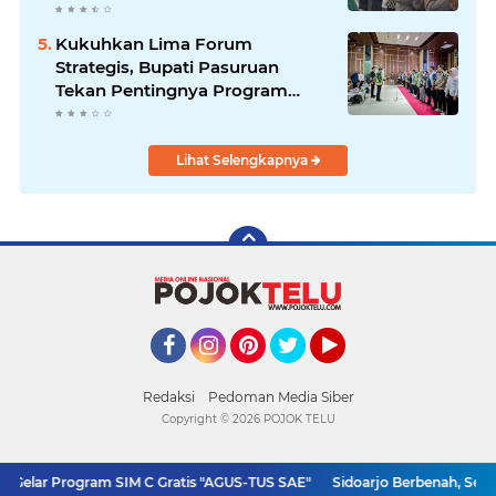
Kukuhkan Lima Forum
Strategis, Bupati Pasuruan
Tekan Pentingnya Program
Nyata untuk Rakyat
Lihat Selengkapnya
Facebook
Instagram
Pinterest
Twitter
YouTube
Redaksi
Pedoman Media Siber
Copyright ©
2026 POJOK TELU
Gelar Program SIM C Gratis "AGUS-TUS SAE"
Sidoarjo Berbenah, Sekda 