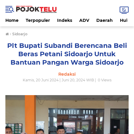
Home
Terpopuler
Indeks
ADV
Daerah
Hukri
›
Sidoarjo
Plt Bupati Subandi Berencana Beli
Beras Petani Sidoarjo Untuk
Bantuan Pangan Warga Sidoarjo
Redaksi
Kamis, 20 Juni 2024 | Juni 20, 2024 WIB |
0
Views