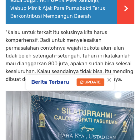
Baca Juga :
HUT ke-64 PWRI Sidoarjo,
Wabup Mimik Ajak Para Purnabakti Terus
Berkontribusi Membangun Daerah
"Kalau untuk terkait itu solusinya kita harus
komperhensif. Jadi untuk menyelesaikan
permasalahan contohnya wajah ibukota alun-alun
tidak boleh setengah-setengah. Tahun ini katakanlah
mau dianggarkan 800 juta, apakah sudah bisa selesai
keseluruhan. Kalau seandainya tidak bisa, itu mending
×
dibuat detail engineering desainnya," ungkapnya.
Berita Terbaru
UPDATE