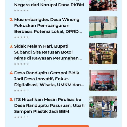
Negara dari Korupsi Dana PKBM
Musrenbangdes Desa Winong
Fokuskan Pembangunan
Berbasis Potensi Lokal, DPRD
Optimistis Meski Dihantam
Efisiensi Anggaran
Sidak Malam Hari, Bupati
Subandi Sita Ratusan Botol
Miras di Kawasan Perumahan
Sidoarjo
Desa Randupitu Gempol Bidik
Jadi Desa Inovatif, Fokus
Digitalisasi, Wisata, UMKM dan
Ketahanan Pangan
ITS Hibahkan Mesin Pirolisis ke
Desa Randupitu Pasuruan, Ubah
Sampah Plastik Jadi BBM