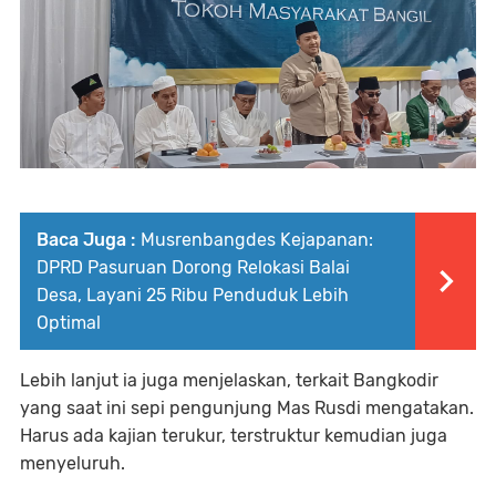
Baca Juga :
Musrenbangdes Kejapanan:
DPRD Pasuruan Dorong Relokasi Balai
Desa, Layani 25 Ribu Penduduk Lebih
Optimal
Lebih lanjut ia juga menjelaskan, terkait Bangkodir
yang saat ini sepi pengunjung Mas Rusdi mengatakan.
Harus ada kajian terukur, terstruktur kemudian juga
menyeluruh.