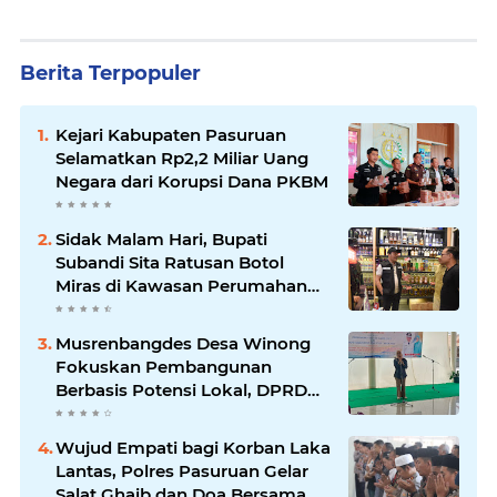
Berita Terpopuler
Kejari Kabupaten Pasuruan
Selamatkan Rp2,2 Miliar Uang
Negara dari Korupsi Dana PKBM
Sidak Malam Hari, Bupati
Subandi Sita Ratusan Botol
Miras di Kawasan Perumahan
Sidoarjo
Musrenbangdes Desa Winong
Fokuskan Pembangunan
Berbasis Potensi Lokal, DPRD
Optimistis Meski Dihantam
Efisiensi Anggaran
Wujud Empati bagi Korban Laka
Lantas, Polres Pasuruan Gelar
Salat Ghaib dan Doa Bersama