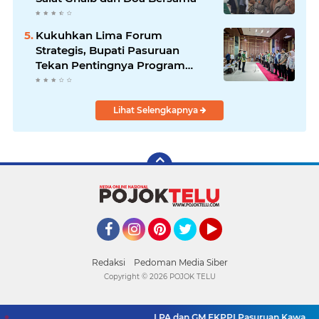
Kukuhkan Lima Forum
Strategis, Bupati Pasuruan
Tekan Pentingnya Program
Nyata untuk Rakyat
Lihat Selengkapnya
Facebook
Instagram
Pinterest
Twitter
YouTube
Redaksi
Pedoman Media Siber
Copyright ©
2026 POJOK TELU
LPA dan GM FKPPI Pasuruan Kawal Ketat