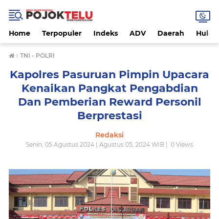
Home
Terpopuler
Indeks
ADV
Daerah
Hukri
›
TNI - POLRI
Kapolres Pasuruan Pimpin Upacara
Kenaikan Pangkat Pengabdian
Dan Pemberian Reward Personil
Berprestasi
Redaksi
Senin, 05 Agustus 2024 | Agustus 05, 2024 WIB |
0
Views