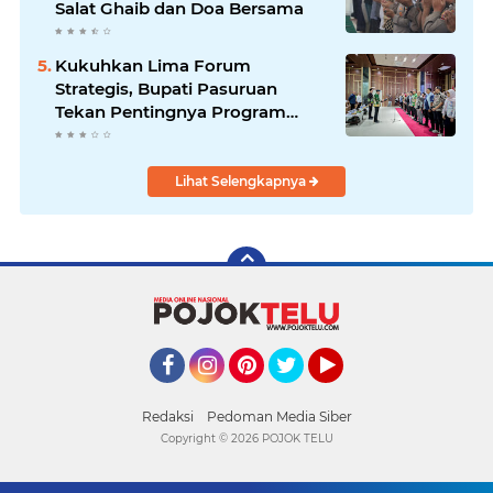
Salat Ghaib dan Doa Bersama
Kukuhkan Lima Forum
Strategis, Bupati Pasuruan
Tekan Pentingnya Program
Nyata untuk Rakyat
Lihat Selengkapnya
Facebook
Instagram
Pinterest
Twitter
YouTube
Redaksi
Pedoman Media Siber
Copyright ©
2026 POJOK TELU