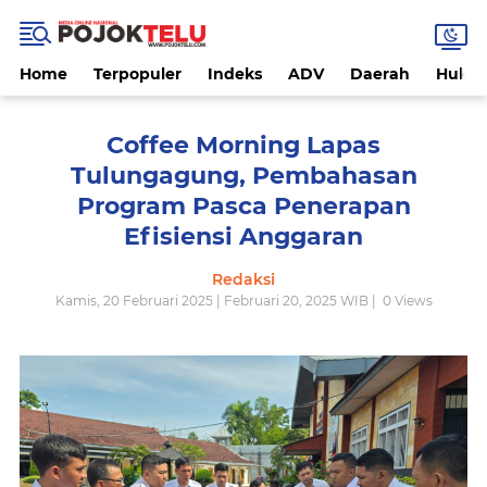
Home
Terpopuler
Indeks
ADV
Daerah
Hukri
Coffee Morning Lapas
Tulungagung, Pembahasan
Program Pasca Penerapan
Efisiensi Anggaran
Redaksi
Kamis, 20 Februari 2025 | Februari 20, 2025 WIB |
0
Views