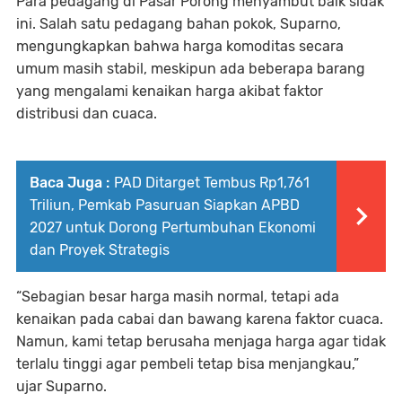
Para pedagang di Pasar Porong menyambut baik sidak
ini. Salah satu pedagang bahan pokok, Suparno,
mengungkapkan bahwa harga komoditas secara
umum masih stabil, meskipun ada beberapa barang
yang mengalami kenaikan harga akibat faktor
distribusi dan cuaca.
Baca Juga :
PAD Ditarget Tembus Rp1,761
Triliun, Pemkab Pasuruan Siapkan APBD
2027 untuk Dorong Pertumbuhan Ekonomi
dan Proyek Strategis
“Sebagian besar harga masih normal, tetapi ada
kenaikan pada cabai dan bawang karena faktor cuaca.
Namun, kami tetap berusaha menjaga harga agar tidak
terlalu tinggi agar pembeli tetap bisa menjangkau,”
ujar Suparno.