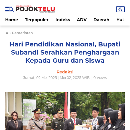
Home
Terpopuler
Indeks
ADV
Daerah
Hukri
›
Pemerintah
Hari Pendidikan Nasional, Bupati
Subandi Serahkan Penghargaan
Kepada Guru dan Siswa
Redaksi
Jumat, 02 Mei 2025 | Mei 02, 2025 WIB |
0
Views