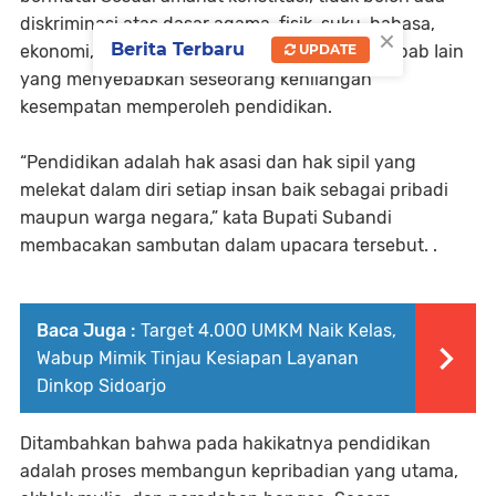
diskriminasi atas dasar agama, fisik, suku, bahasa,
×
Berita Terbaru
ekonomi, jenis kelamin, domisili dan sebab-sebab Iain
UPDATE
yang menyebabkan seseorang kehilangan
kesempatan memperoleh pendidikan.
“Pendidikan adalah hak asasi dan hak sipil yang
melekat dalam diri setiap insan baik sebagai pribadi
maupun warga negara,” kata Bupati Subandi
membacakan sambutan dalam upacara tersebut. .
Baca Juga :
Target 4.000 UMKM Naik Kelas,
Wabup Mimik Tinjau Kesiapan Layanan
Dinkop Sidoarjo
Ditambahkan bahwa pada hakikatnya pendidikan
adalah proses membangun kepribadian yang utama,