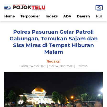
Home
Terpopuler
Indeks
ADV
Daerah
Hukri
Polres Pasuruan Gelar Patroli
Gabungan, Temukan Sajam dan
Sisa Miras di Tempat Hiburan
Malam
Redaksi
Sabtu, 24 Mei 2025 | Mei 24, 2025 WIB |
0
Views