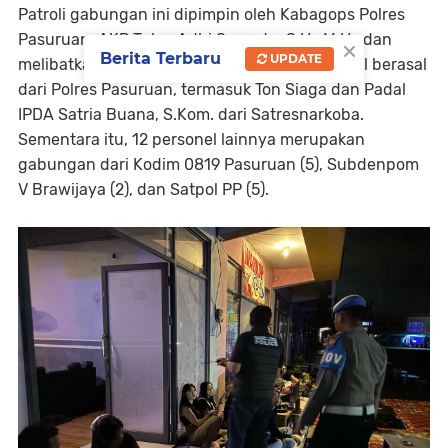
Patroli gabungan ini dipimpin oleh Kabagops Polres
Pasuruan, AKP Tulus Adhi Sanyoto, S.H., M.H., dan
×
Berita Terbaru
UPDATE
melibatkan 36 personel. Sebanyak 24 personel berasal
dari Polres Pasuruan, termasuk Ton Siaga dan Padal
IPDA Satria Buana, S.Kom. dari Satresnarkoba.
Sementara itu, 12 personel lainnya merupakan
gabungan dari Kodim 0819 Pasuruan (5), Subdenpom
V Brawijaya (2), dan Satpol PP (5).