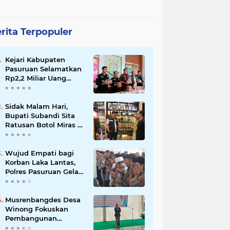
rita Terpopuler
Kejari Kabupaten
Pasuruan Selamatkan
Rp2,2 Miliar Uang
Negara dari Korupsi
Dana PKBM
Sidak Malam Hari,
Bupati Subandi Sita
Ratusan Botol Miras di
Kawasan Perumahan
Sidoarjo
Wujud Empati bagi
Korban Laka Lantas,
Polres Pasuruan Gelar
Salat Ghaib dan Doa
Bersama
Musrenbangdes Desa
Winong Fokuskan
Pembangunan
Berbasis Potensi Lokal,