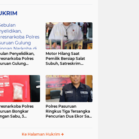
UKRIM
ulan Penyelidikan,
Motor Hilang Saat
resnarkoba Polres
Pemilik Bersiap Salat
uruan Gulung
Subuh, Satreskrim
ingan Narkoba di 3
Polres Pasuruan Kota
asi
Berhasil Bekuk Pelaku
resnarkoba Polres
Polres Pasuruan
uruan Bongkar
Ringkus Tiga Tersangka
ingan Sabu, 3
Pencurian Dua Ekor Sapi
gedar Ditangkap
di Tutur
Ke Halaman Hukrim