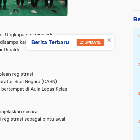
Be
n. Ungkapan ini menjadi
×
Berita Terbaru
disampaikan langsung oleh
UPDATE
r Rinaldi.
laan registrasi
ratur Sipil Negara (CASN)
bertempat di Aula Lapas Kelas
enjelaskan secara
registrasi sebagai pintu awal