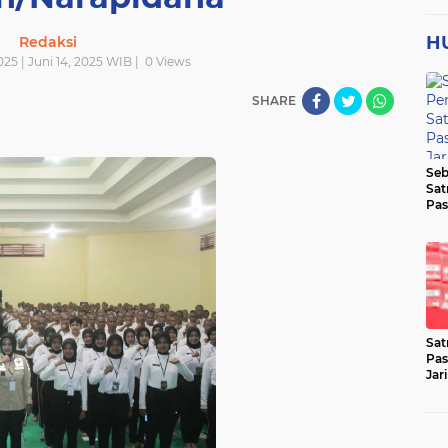
H
Redaksi
025 | Juni 14, 2025 WIB |
0
Views
SHARE
Seb
Sat
Pas
Jar
Lok
Sat
Pas
Jar
Pen