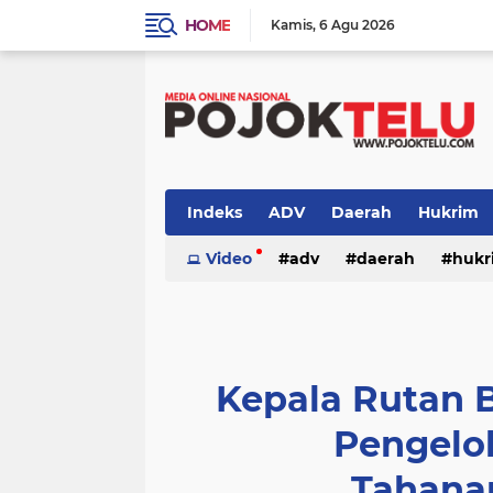
HOME
Kamis
6 Agu 2026
Indeks
ADV
Daerah
Hukrim
Sidoarjo
Video
TNI - POLRI
adv
daerah
TNI-POLRI
hukr
peristiwa
politik
sidoarjo
Kepala Rutan B
Pengelol
Tahana