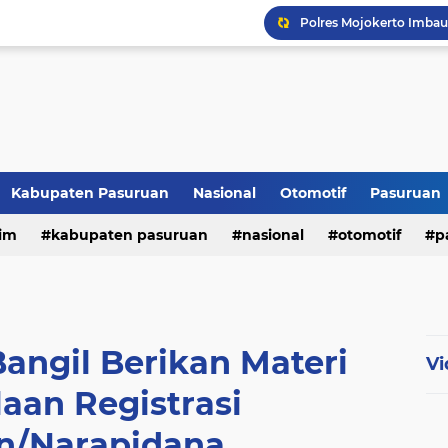
Kabupaten Pasuruan
Nasional
Otomotif
Pasuruan
im
kabupaten pasuruan
nasional
otomotif
p
tni - polri
tni-polri
angil Berikan Materi
Vi
aan Registrasi
n/Narapidana