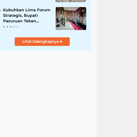
DPRD Optimistis
Meski Dihantam
Kukuhkan Lima Forum
Efisiensi Anggaran
Strategis, Bupati
Pasuruan Tekan
Pentingnya Program
Nyata untuk Rakyat
Lihat Selengkapnya