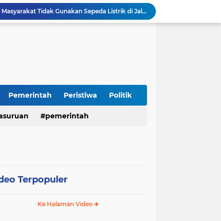
Polres Mojokerto Imbau Masyarakat Tidak Gunakan Sepeda Listrik di Jalan Raya
Insiden Peluru Nyasar, Warga 10 Desa Lekok dan Nguling Gelar Audensi dengan Bupati Pasuruan
Harganas ke-33 Bupati Pasuruan dan Ketua TP PKK Terima Penghargaan Nasional Bidang Kependudukan
ITS Hibahkan Mesin Pirolisis ke Desa Randupitu Pasuruan, Ubah Sampah Plastik Jadi BBM
Apresiasi UMKM Teh Kumis Kucing, Wabup Mimik Dorong Desa Wonokupang Jadi Percontohan Desa Herbal
Perkuat Sinergi Keumatan, Pemkab Sidoarjo dan PDM Bahas Akselerasi Program Publik
Sambut HUT RI ke-81, Polres Pasuruan Kota Gelar Program SIM C Gratis "AGUS-TUS SAE"
Sidoarjo Berbenah, Sekda Fenny Apridawati Ajak Seluruh OPD Tingkatkan Akuntabilitas Publik
Pemerintah
Peristiwa
Politik
Wakil Bupati Sidoarjo Serahkan Kartu BPJS Ketenagakerjaan untuk Puluhan Ribu Pekerja Rentan
Terjaring Razia Forkopimda, Tiga Penjual Miras Ilegal di Sidoarjo Divonis Bersalah
asuruan
pemerintah
deo Terpopuler
Ke Halaman Video