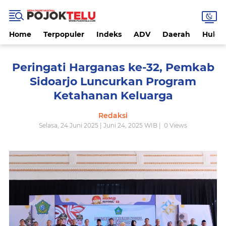
Home
Terpopuler
Indeks
ADV
Daerah
Hukri
Peringati Harganas ke-32, Pemkab
Sidoarjo Luncurkan Program
Ketahanan Keluarga
Redaksi
Selasa, 24 Juni 2025 | Juni 24, 2025 WIB |
0
Views