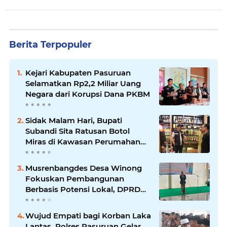
Berita Terpopuler
Kejari Kabupaten Pasuruan
Selamatkan Rp2,2 Miliar Uang
Negara dari Korupsi Dana PKBM
Sidak Malam Hari, Bupati
Subandi Sita Ratusan Botol
Miras di Kawasan Perumahan
Sidoarjo
Musrenbangdes Desa Winong
Fokuskan Pembangunan
Berbasis Potensi Lokal, DPRD
Optimistis Meski Dihantam
Efisiensi Anggaran
Wujud Empati bagi Korban Laka
Lantas, Polres Pasuruan Gelar